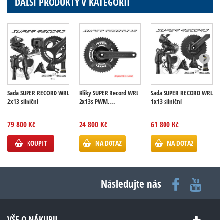
DALŠÍ PRODUKTY V KATEGORII
Sada SUPER RECORD WRL
Kliky SUPER Record WRL
Sada SUPER RECORD WRL
2x13 silniční
2x13s PWM,...
1x13 silniční
79 800 Kč
24 800 Kč
61 800 Kč
KOUPIT
NA DOTAZ
NA DOTAZ
Následujte nás
VŠE O NÁKUPU