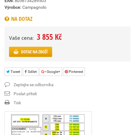
EAN:
8056734289503
Výrobce:
Campagnolo
NA DOTAZ
3 855 Kč
Vaše cena:
DOTAZ NA ZBOŽÍ
Tweet
Sdílet
Google+
Pinterest
Zeptejte se odborníka
Poslat příteli
Tisk