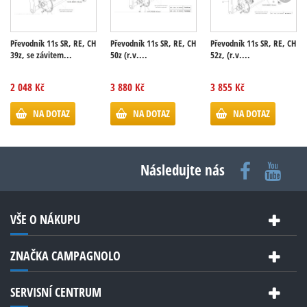
Převodník 11s SR, RE, CH
Převodník 11s SR, RE, CH
Převodník 11s SR, RE, CH
39z, se závitem...
50z (r.v....
52z, (r.v....
2 048 Kč
3 880 Kč
3 855 Kč
NA DOTAZ
NA DOTAZ
NA DOTAZ
Následujte nás
VŠE O NÁKUPU
ZNAČKA CAMPAGNOLO
SERVISNÍ CENTRUM