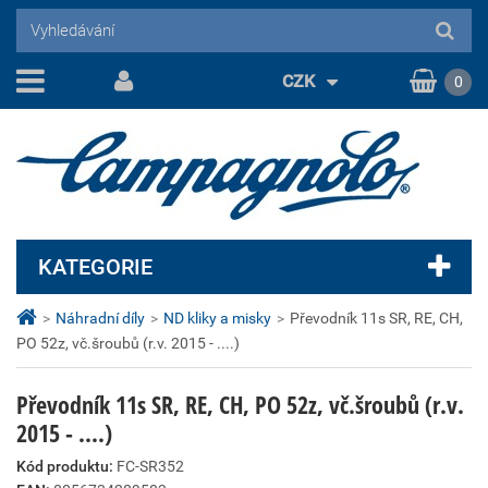
CZK
0
KATEGORIE
>
Náhradní díly
>
ND kliky a misky
>
Převodník 11s SR, RE, CH,
PO 52z, vč.šroubů (r.v. 2015 - ....)
Převodník 11s SR, RE, CH, PO 52z, vč.šroubů (r.v.
2015 - ....)
Kód produktu:
FC-SR352