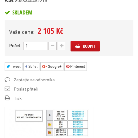
EAN:
8053340452215
SKLADEM
2 105 Kč
Vaše cena:
Počet
KOUPIT
Tweet
Sdílet
Google+
Pinterest
Zeptejte se odborníka
Poslat příteli
Tisk