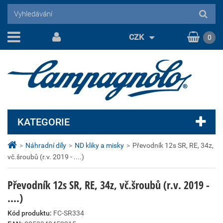
CZK
0
KATEGORIE
>
Náhradní díly
>
ND kliky a misky
>
Převodník 12s SR, RE, 34z,
vč.šroubů (r.v. 2019 - ....)
Převodník 12s SR, RE, 34z, vč.šroubů (r.v. 2019 -
....)
Kód produktu:
FC-SR334