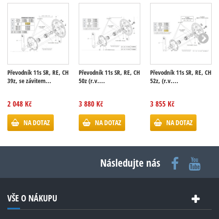
Převodník 11s SR, RE, CH
Převodník 11s SR, RE, CH
Převodník 11s SR, RE, CH
39z, se závitem...
50z (r.v....
52z, (r.v....
2 048 Kč
3 880 Kč
3 855 Kč
NA DOTAZ
NA DOTAZ
NA DOTAZ
Následujte nás
VŠE O NÁKUPU