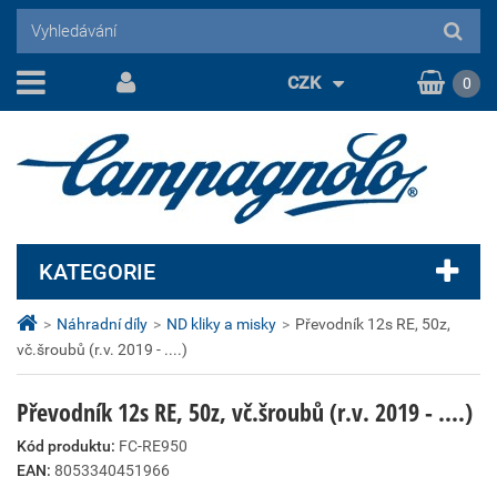
CZK
0
KATEGORIE
>
Náhradní díly
>
ND kliky a misky
>
Převodník 12s RE, 50z,
vč.šroubů (r.v. 2019 - ....)
Převodník 12s RE, 50z, vč.šroubů (r.v. 2019 - ....)
Kód produktu:
FC-RE950
EAN:
8053340451966