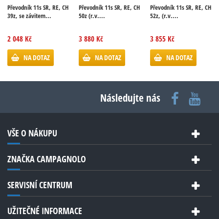
Převodník 11s SR, RE, CH
Převodník 11s SR, RE, CH
Převodník 11s SR, RE, CH
39z, se závitem...
50z (r.v....
52z, (r.v....
2 048 Kč
3 880 Kč
3 855 Kč
NA DOTAZ
NA DOTAZ
NA DOTAZ
Následujte nás
VŠE O NÁKUPU
ZNAČKA CAMPAGNOLO
SERVISNÍ CENTRUM
UŽITEČNÉ INFORMACE