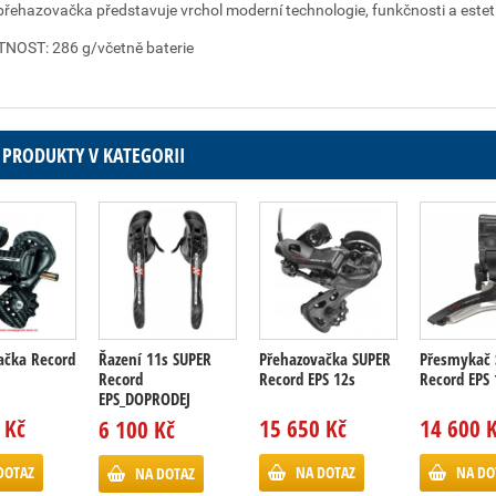
přehazovačka představuje vrchol moderní technologie, funkčnosti a este
OST: 286 g/včetně baterie
 PRODUKTY V KATEGORII
ačka Record
Řazení 11s SUPER
Přehazovačka SUPER
Přesmykač 
Record
Record EPS 12s
Record EPS 
EPS_DOPRODEJ
 Kč
15 650 Kč
14 600 
6 100 Kč
DOTAZ
NA DOTAZ
NA DO
NA DOTAZ