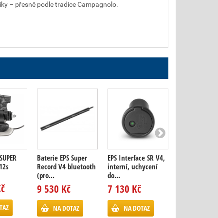
tiky – přesně podle tradice Campagnolo.
SUPER
Baterie EPS Super
EPS Interface SR V4,
EPS Interface
12s
Record V4 bluetooth
interní, uchycení
externí, (pro
(pro...
do...
systém...
Kč
9 530 Kč
7 130 Kč
4 207 Kč
TAZ
NA DOTAZ
NA DOTAZ
NA DOTA