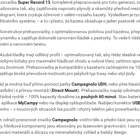
azovačka
Super Record 13
, kompletně přepracovaná pro tuto generaci, zce
alizována tak, aby zajišťovala naprosto plynulý a okamžitý přechod mezi
elogram, která zvyšuje účinnost v celém rozsahu kazety. Výsledkem je ryc
hlostního systému – a to i přesto, že kazeta obsahuje o jeden pastorek ví
konstrukce přehazovačky, s optimalizovanou polohou pod kazetou, přispí
ynamiku a zajišťuje dokonalé zarovnání kladek s pastorky. To vede k tišší
ném a nerovném terénu.
4zubé kladky mají odlišný profil – optimalizovaný tak, aby řetěz ideálně v
ickými ložisky pro maximální hladkost chodu a nulové tření, zatímco spo
ou životnost. Přehazovačka je kompatibilní s kazetami začínajícími na 
ajišťuje široké převodové možnosti pro jakýkoli typ trasy nebo styl jízdy.
ž je možná buď přímo pomocí patky
Campagnolo UDH
, nebo přes klasi
tibilní i s přímou montáží (
Direct Mount
). Přehazovačku napájí odnímate
ádně rychlé – 100% kapacity dosáhne za
pouhých 60 minut
. Stav bater
, aplikace
MyCampy
nebo na displeji cyklopočítače. Nabíjecí konektor
USB
eními – v nouzových situacích lze použít i chytrý telefon jako powerbanku
n odráží preciznost značky
Campagnolo
: vnitřní tělo a přední část jso
y, hliníkové komponenty jsou eloxovány po laserovém gravírování. I sa
ování materiálů a důrazu na minimalistický vzhled a italský design.