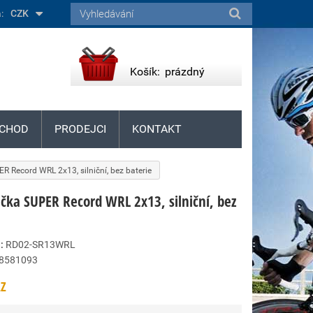
:
CZK
Košík:
prázdný
CHOD
PRODEJCI
KONTAKT
 Record WRL 2x13, silniční, bez baterie
čka SUPER Record WRL 2x13, silniční, bez
:
RD02-SR13WRL
8581093
Z