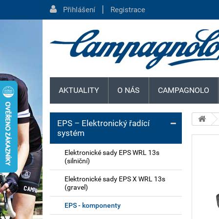
|
Přihlášení
Registrace
AKTUALITY
O NÁS
CAMPAGNOLO
EPS – Elektronický řadící
systém
Elektronické sady EPS WRL 13s
(silniční)
Elektronické sady EPS X WRL 13s
(gravel)
EPS - komponenty