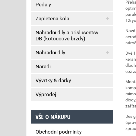
Přeh
Pedály
optim
paral
Zapletená kola
12ryc
Nová 
Náhradní díly a přislušentsví
aerod
DB (kotoučové brzdy)
nároč
Náhradní díly
Dvě 1
keram
dlouh
Nářadí
což z
Vývrtky & dárky
Montá
kompa
Výprodej
mimoř
diody
zaříz
VŠE O NÁKUPU
Desig
úprav
zprac
Obchodní podmínky