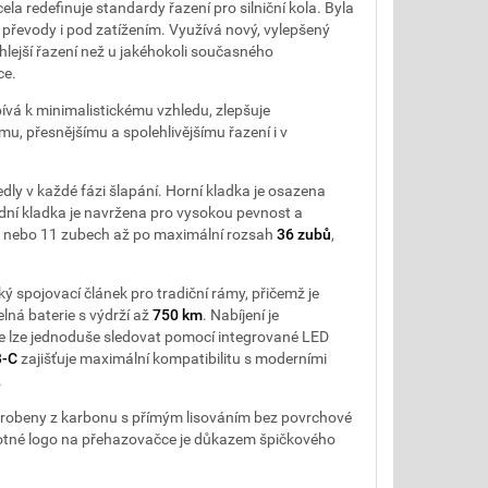
la redefinuje standardy řazení pro silniční kola. Byla
 převody i pod zatížením. Využívá nový, vylepšený
hlejší řazení než u jakéhokoli současného
ce.
vá k minimalistickému vzhledu, zlepšuje
mu, přesnějšímu a spolehlivějšímu řazení i v
edly v každé fázi šlapání. Horní kladka je osazena
dní kladka je navržena pro vysokou pevnost a
10 nebo 11 zubech až po maximální rozsah
36 zubů
,
cký spojovací článek pro tradiční rámy, přičemž je
lná baterie s výdrží až
750 km
. Nabíjení je
ie lze jednoduše sledovat pomocí integrované LED
-C
zajišťuje maximální kompatibilitu s moderními
.
u vyrobeny z karbonu s přímým lisováním bez povrchové
motné logo na přehazovačce je důkazem špičkového