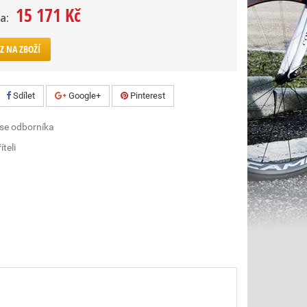
15 171 Kč
a:
Z NA ZBOŽÍ
Sdílet
Google+
Pinterest
 se odborníka
íteli