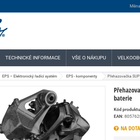
Měna
TECHNICKÉ INFORMACE
VŠE O NÁKUPU
VELKOOB
EPS – Elektronický řadící systém
EPS - komponenty
Přehazovačka SUPER
Přehazova
baterie
Kód produktu
EAN:
805762
NA DOTA