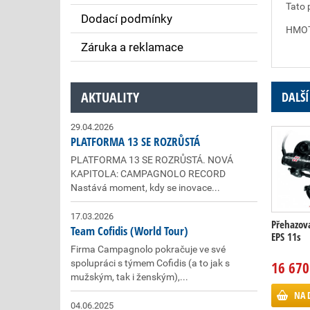
Tato 
Dodací podmínky
HMOTN
Záruka a reklamace
AKTUALITY
DALŠÍ
29.04.2026
PLATFORMA 13 SE ROZRŮSTÁ
PLATFORMA 13 SE ROZRŮSTÁ. NOVÁ
KAPITOLA: CAMPAGNOLO RECORD
Nastává moment, kdy se inovace...
17.03.2026
Přehazov
Team Cofidis (World Tour)
EPS 11s
Firma Campagnolo pokračuje ve své
spolupráci s týmem Cofidis (a to jak s
16 670
mužským, tak i ženským),...
NA 
04.06.2025