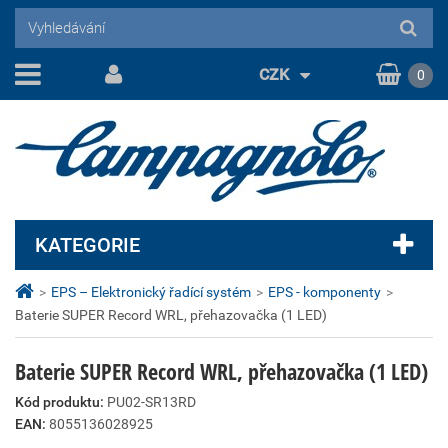
CZK
0
KATEGORIE
>
EPS – Elektronický řadící systém
>
EPS - komponenty
>
Baterie SUPER Record WRL, přehazovačka (1 LED)
Baterie SUPER Record WRL, přehazovačka (1 LED)
Kód produktu:
PU02-SR13RD
EAN:
8055136028925