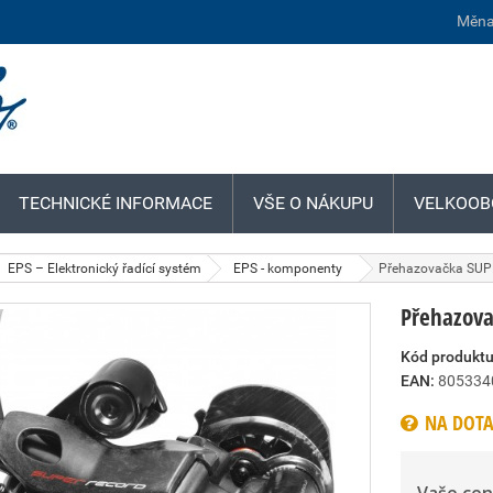
Měna
TECHNICKÉ INFORMACE
VŠE O NÁKUPU
VELKOOB
EPS – Elektronický řadící systém
EPS - komponenty
Přehazovačka SUP
Přehazova
Kód produktu
EAN:
805334
NA DOTA