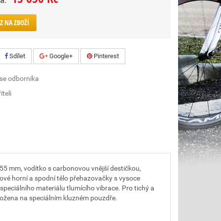
a:
Z NA ZBOŽÍ
Sdílet
Google+
Pinterest
 se odborníka
íteli
55 mm, vodítko s carbonovou vnější destičkou,
vé horní a spodní tělo přehazovačky s vysoce
eciálního materiálu tlumícího vibrace. Pro tichý a
ložena na speciálním kluzném pouzdře.