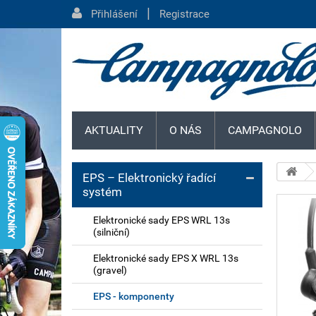
|
Přihlášení
Registrace
AKTUALITY
O NÁS
CAMPAGNOLO
EPS – Elektronický řadící
systém
Elektronické sady EPS WRL 13s
(silniční)
Elektronické sady EPS X WRL 13s
(gravel)
EPS - komponenty