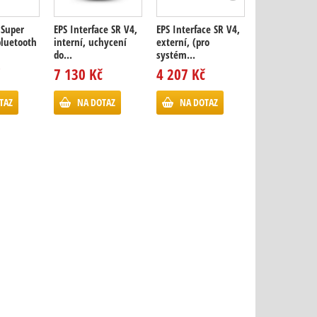
 Super
EPS Interface SR V4,
EPS Interface SR V4,
Baterie SUPER
bluetooth
interní, uchycení
externí, (pro
Record WRL ,
do...
systém...
přesmykač (1
7 130 Kč
4 207 Kč
2 490 Kč
TAZ
NA DOTAZ
NA DOTAZ
KOUPIT