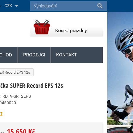
:
CZK
Košík:
prázdný
CHOD
PRODEJCI
KONTAKT
ER Record EPS 12s
čka SUPER Record EPS 12s
:
RD19-SR12EPS
0450020
Z
15 650 Kč