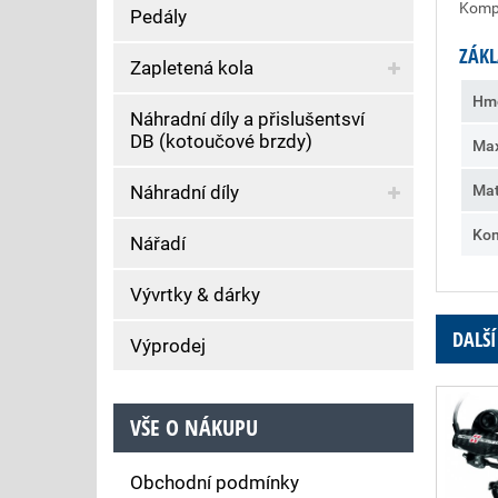
Kompa
Pedály
ZÁKL
Zapletená kola
Hm
Náhradní díly a přislušentsví
DB (kotoučové brzdy)
Max
Náhradní díly
Mat
Kom
Nářadí
Vývrtky & dárky
DALŠÍ
Výprodej
VŠE O NÁKUPU
Obchodní podmínky