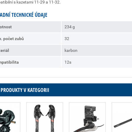
tibilní s kazetami 11-29 a 11-32.
ADNÍ TECHNICKÉ ÚDAJE
otnost
234 g
. počet zubů
32
eriál
karbon
patibilita
12s
 PRODUKTY V KATEGORII