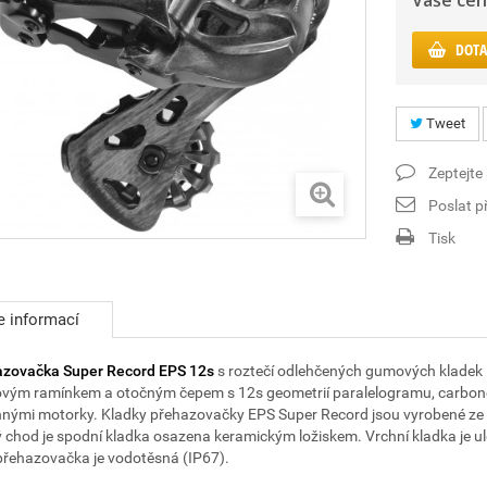
Vaše cen
DOTA
Tweet
Zeptejte
Poslat př
Tisk
e informací
azovačka Super Record EPS
12s
s roztečí odlehčených gumových kladek 
ovým ramínkem a otočným čepem s 12s geometrií paralelogramu, carbono
nými motorky. Kladky přehazovačky EPS Super Record jsou vyrobené ze sp
 chod je spodní kladka osazena keramickým ložiskem. Vrchní kladka je u
přehazovačka je vodotěsná (IP67).