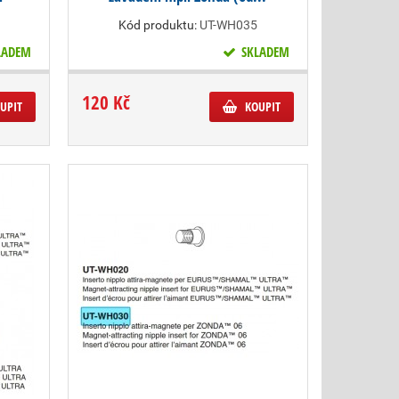
Kód produktu:
UT-WH035
LADEM
SKLADEM
120 Kč
UPIT
KOUPIT