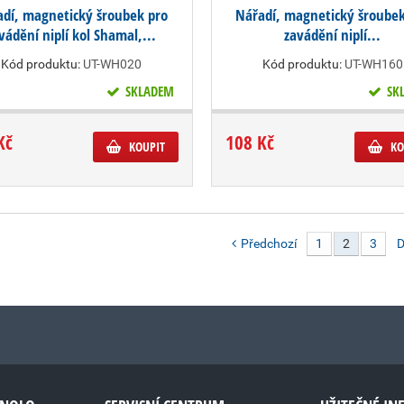
adí, magnetický šroubek pro
Nářadí, magnetický šroubek
vádění niplí kol Shamal,...
zavádění niplí...
Kód produktu:
UT-WH020
Kód produktu:
UT-WH160
SKLADEM
SK
Kč
108 Kč
KOUPIT
KO
Předchozí
1
2
3
D