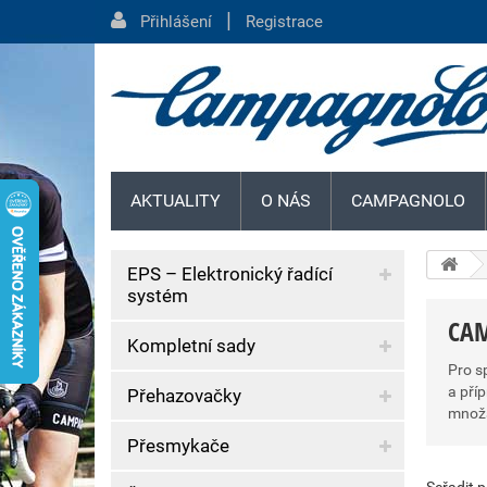
|
Přihlášení
Registrace
AKTUALITY
O NÁS
CAMPAGNOLO
EPS – Elektronický řadící
systém
CA
Kompletní sady
Pro s
a pří
Přehazovačky
množs
Přesmykače