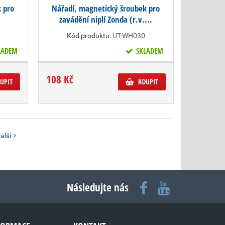
 pro
Nářadí, magnetický šroubek pro
zavádění niplí Zonda (r.v....
Kód produktu:
UT-WH030
LADEM
SKLADEM
108 Kč
UPIT
KOUPIT
alší
Následujte nás