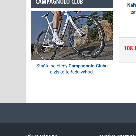
CAMPAGNOLO CLUB
Nář
za
108 
Staňte se členy
Campagnolo Clubu
a získejte řadu výhod.