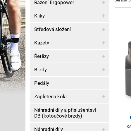
Seřadit 
Řazení Ergopower
Kliky
Středová složení
Kazety
Řetězy
Brzdy
Pedály
Zapletená kola
Náhradní díly a přislušentsví
DB (kotoučové brzdy)
Kó
Náhradní díly