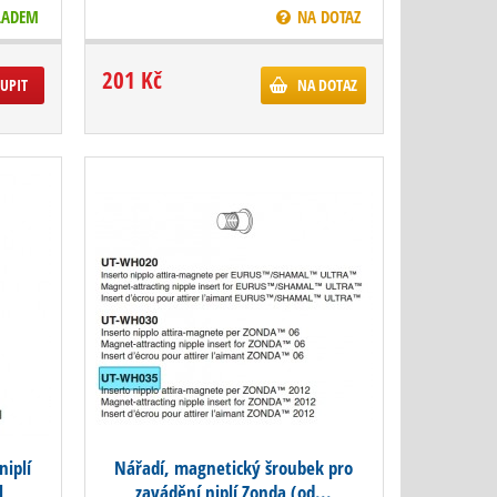
LADEM
NA DOTAZ
201 Kč
UPIT
NA DOTAZ
niplí
Nářadí, magnetický šroubek pro
l
zavádění niplí Zonda (od...