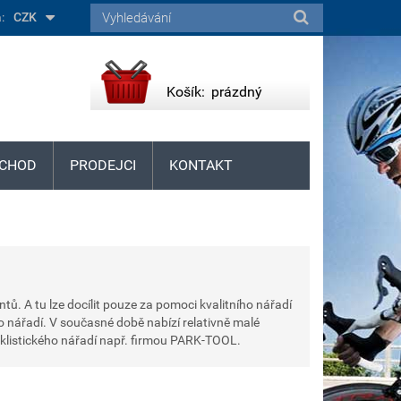
:
CZK
Košík:
prázdný
CHOD
PRODEJCI
KONTAKT
. A tu lze docílit pouze za pomoci kvalitního nářadí
o nářadí. V současné době nabízí relativně malé
yklistického nářadí např. firmou PARK-TOOL.