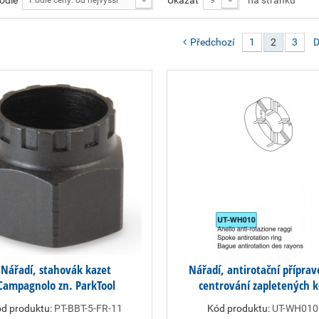
podle
Ukázat
na stránku
Podle ceny: od nejvyšší
9
Předchozí
1
2
3
D
Nářadí, stahovák kazet
Nářadí, antirotační příprav
Campagnolo zn. ParkTool
centrování zapletených k
d produktu:
PT-BBT-5-FR-11
Kód produktu:
UT-WH010