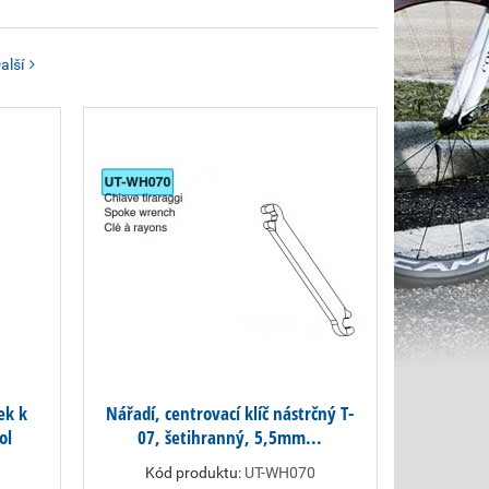
alší
ek k
Nářadí, centrovací klíč nástrčný T-
ol
07, šetihranný, 5,5mm...
Kód produktu:
UT-WH070