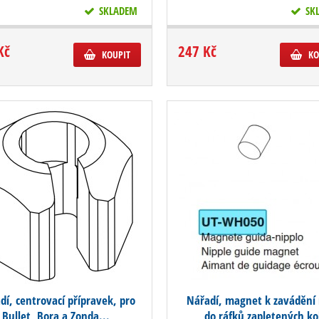
SKLADEM
SK
Kč
247 Kč
KOUPIT
KO
dí, centrovací přípravek, pro
Nářadí, magnet k zavádění 
Bullet, Bora a Zonda...
do ráfků zapletených ko