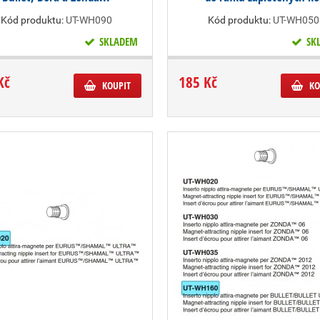
Kód produktu:
UT-WH090
Kód produktu:
UT-WH050
SKLADEM
SK
Kč
185 Kč
KOUPIT
KO