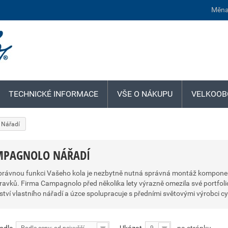
Měna
TECHNICKÉ INFORMACE
VŠE O NÁKUPU
VELKOOB
Nářadí
MPAGNOLO NÁŘADÍ
právnou funkci Vašeho kola je nezbytně nutná správná montáž komponentů
pravků. Firma Campagnolo před několika lety výrazně omezila své portfoli
tví vlastního nářadí a úzce spolupracuje s předními světovými výrobci c