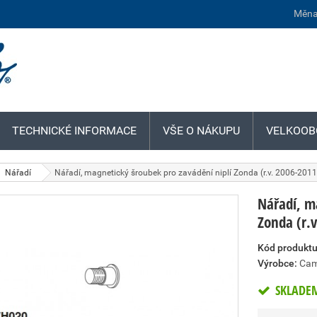
Měna
TECHNICKÉ INFORMACE
VŠE O NÁKUPU
VELKOOB
Nářadí
Nářadí, magnetický šroubek pro zavádění niplí Zonda (r.v. 2006-2011
Nářadí, m
Zonda (r.
Kód produktu
Výrobce:
Cam
SKLADE