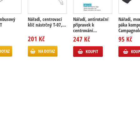
imbusový
Nářadí, centrovací
Nářadí, antirotační
Nářadí, mo
UT
klíč nástrčný T-07,...
přípravek k
páka kompo
centrování...
Campagnol
201 Kč
247 Kč
95 Kč
DOTAZ
NA DOTAZ
KOUPIT
KOUP