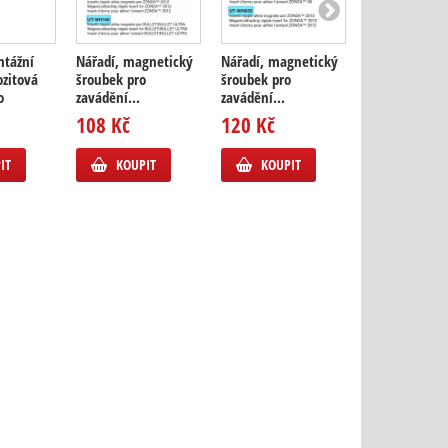
ntážní
Nářadí, magnetický
Nářadí, magnetický
Nářadí, magn
zitová
šroubek pro
šroubek pro
šroubek pro
o
zavádění...
zavádění...
zavádění...
108 Kč
120 Kč
108 Kč
IT
KOUPIT
KOUPIT
KOUPIT