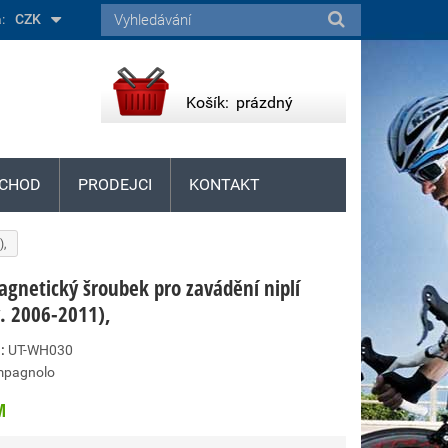
:
CZK
Košík:
prázdný
CHOD
PRODEJCI
KONTAKT
),
agnetický šroubek pro zavádění niplí
v. 2006-2011),
:
UT-WH030
pagnolo
M