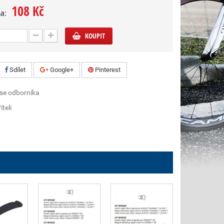
108 Kč
a:
KOUPIT
Sdílet
Google+
Pinterest
 se odborníka
íteli