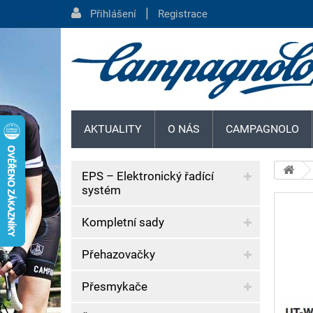
|
Přihlášení
Registrace
AKTUALITY
O NÁS
CAMPAGNOLO
EPS – Elektronický řadící
systém
Kompletní sady
Přehazovačky
Přesmykače