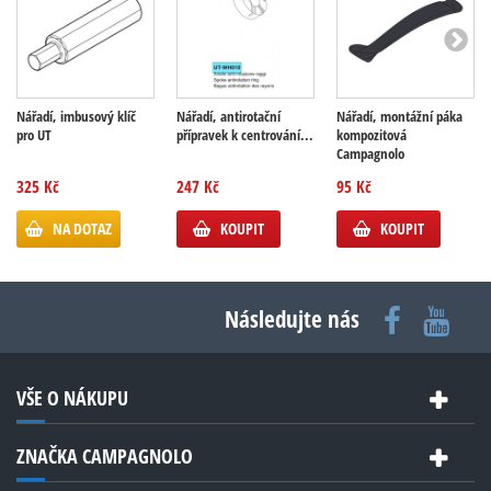
Nářadí, imbusový klíč
Nářadí, antirotační
Nářadí, montážní páka
pro UT
přípravek k centrování...
kompozitová
Campagnolo
325 Kč
247 Kč
95 Kč
NA DOTAZ
KOUPIT
KOUPIT
Následujte nás
VŠE O NÁKUPU
ZNAČKA CAMPAGNOLO