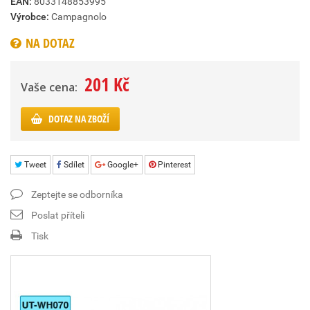
EAN:
8033148853995
Výrobce:
Campagnolo
NA DOTAZ
201 Kč
Vaše cena:
DOTAZ NA ZBOŽÍ
Tweet
Sdílet
Google+
Pinterest
Zeptejte se odborníka
Poslat příteli
Tisk