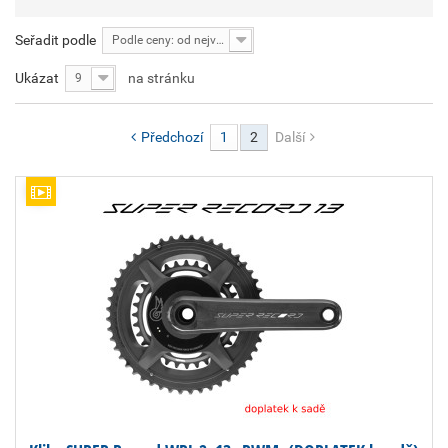
Seřadit podle
Podle ceny: od nejvyšší
Ukázat
na stránku
9
Předchozí
1
2
Další