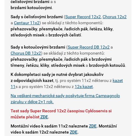
čelisťovými brzdami
a s
brzdami
kotoučovými
.
Sady s čelisťovými brzdami
(
Super Record 12x2
,
Chorus 12x2
a
Centaur 11x2
) se skládají z těchto komponentů:
přehazovačky
,
přesmykače
,
řadicích pák
,
řetězu
,
kliky
,
středových misek
a
brzdových čelistí
.
Sady s kotoučovými brzdami
(
Super Record DB 12x2
a
Chorus DB 12x2
) se skládají z těchto komponentů:
přehazovačky
,
přesmykače
,
řadicích pák s brzdovými
třmeny
,
řetězu
,
kliky
,
středových misek
a
brzdových kotoučů
.
K dokompletaci sady je nutné dvybrat jakoukoliv
z odpovídajících kazet
, tj. pro systém 11x2 některou z
kazet
11
s a pro systém 12x2 některou z
12s kaze
t
.
Na veškeré mechanické sady poskytuje firma Campagnolo
záruku v délce 2+1 rok.
Test sady Super Record 12x2 časopisu Cykloservis si
můžete přečíst
ZDE
.
Montážní video k sadám 11x2 naleznete
ZDE
. Montážní
video k sadám 12x2 naleznete
ZDE
.