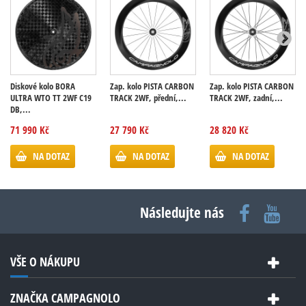
Diskové kolo BORA
Zap. kolo PISTA CARBON
Zap. kolo PISTA CARBON
ULTRA WTO TT 2WF C19
TRACK 2WF, přední,...
TRACK 2WF, zadní,...
DB,...
71 990 Kč
27 790 Kč
28 820 Kč
NA DOTAZ
NA DOTAZ
NA DOTAZ
Následujte nás
VŠE O NÁKUPU
ZNAČKA CAMPAGNOLO