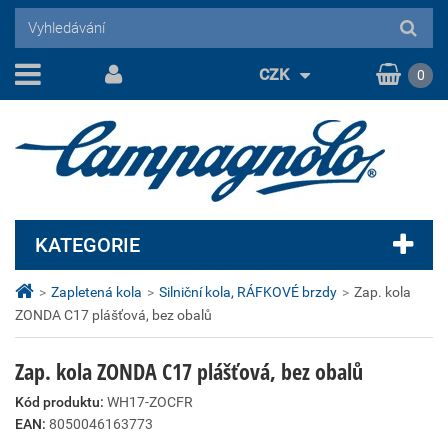
CZK
0
KATEGORIE
>
Zapletená kola
>
Silniční kola, RÁFKOVÉ brzdy
>
Zap. kola
ZONDA C17 plášťová, bez obalů
Zap. kola ZONDA C17 plášťová, bez obalů
Kód produktu:
WH17-ZOCFR
EAN:
8050046163773