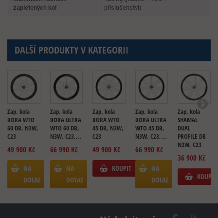
zapletených kol
příslušenství)
DALŠÍ PRODUKTY V KATEGORII
Zap. kola
Zap. kola
Zap. kola
Zap. kola
Zap. kola
BORA WTO
BORA ULTRA
BORA WTO
BORA ULTRA
SHAMAL
60 DB, N3W,
WTO 60 DB,
45 DB, N3W,
WTO 45 DB,
DUAL
C23
N3W, C23,...
C23
N3W, C23,...
PROFILE DB
N3W, C23
49 900 Kč
66 990 Kč
49 900 Kč
66 990 Kč
36 900 Kč
NA
NA
KOUPIT
NA
KOUPIT
DOTAZ
DOTAZ
DOTAZ