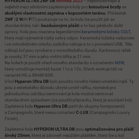
HYPERON ULTRA 2WF DB
novinka 2023
– nejexklusivnější a
nejlehčí mezi silničními zapletenými koly pro
kotoučové brzdy
se
skvělými vlastnostmi zejména v kopcovitém terénu.
Přívlastek
2WF
(
2
W
AY
F
IT) poukazuje na to, že kola lze použít jak se
standardními, tak i
bezdušovými plášti
a to bez jakékoliv další
úpravy. Kola jsou osazena legendárními
keramickými ložisky CULT
,
který mají výjimečně nízký valivý odpor. Keramická ložiska naleznete
i ve volnoběžném ořechu zadního náboje a to v provedení USB. Těla
nábojů kol jsou vyrobena z monolitického duralu. Karbonový ráfek
je vysoký 37 mm a jeho vnitřní šířka je 21 mm.
Na kolech je použit ořech nového standardu s označením
N3W
,
který umožňuje montáž kazet 11s a 12s. Ořech existuje též ve
variantě HG a SRAM XDR.
U kol
Hyperon Ultra DB
bylo použito nového řešení umístění niplí. Ty
jsou z estetického důvodu ukryté uvnitř ráfku, nicméně pro
jednoduchou údržbu/centrování je kola možné centrovat
standardním způsobem (za použití přípravku, který je součástí kol).
Zapletená kola
Hyperon Ultra DB
patří do skupiny komponentů
s Campagnolo, které nesou označení
C-LUX
(Campagnolo Luxury
Finish).
Zapletená kola
HYPERON ULTRA DB
jsou
optimalizována pro plášť
široký 25mm
, který je zároveň nejužším pláštěm, který lze u kol