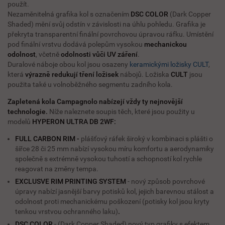
použít.
Nezaměnitelná grafika kol s označením
DSC COLOR
(Dark Copper
Shaded) mění svůj odstín v závislosti na úhlu pohledu. Grafika je
překryta transparentní finální povrchovou úpravou ráfku. Umístění
pod finální vrstvu dodává polepům vysokou
mechanickou
odolnost
, včetně
odolnosti vůči
UV záření
.
Duralové náboje obou kol jsou osazeny
keramickými ložisky CULT
,
která
výrazně redukují tření ložisek
nábojů. Ložiska
CULT
jsou
použita také u volnoběžného segmentu zadního kola.
Zapletená kola Campagnolo nabízejí vždy ty nejnovější
technologie.
Níže naleznete soupis těch, které jsou použity u
modelů
HYPERON ULTRA DB 2WF:
FULL CARBON RIM -
plášťový ráfek široký v kombinaci s plášti o
šířce 28 či 25 mm nabízí vysokou míru komfortu a aerodynamiky
společně s extrémně vysokou tuhostí a schopností kol rychle
reagovat na změny tempa.
EXCLUSVE RIM PRINTING SYSTEM
- nový způsob povrchové
úpravy nabízí jasnější barvy potisků kol, jejich barevnou stálost a
odolnost proti mechanickému poškození (potisky kol jsou kryty
tenkou vrstvou ochranného laku)
.
DSC COLOR
- (Dark Copper Shaded) nový typ grafiky s efektem,