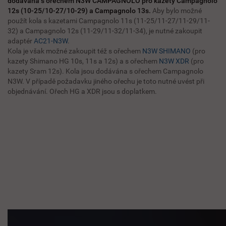
dodávána s ořechem N3W CAMPAGNOLO pro kazety Campagnolo
12s (10-25/10-27/10-29) a Campagnolo 13s.
Aby bylo možné
použít kola s kazetami Campagnolo 11s (11-25/11-27/11-29/11-
32) a Campagnolo 12s (11-29/11-32/11-34), je nutné zakoupit
adaptér
AC21-N3W
.
Kola je však možné zakoupit též s ořechem
N3W SHIMANO
(pro
kazety Shimano HG 10s, 11s a 12s) a s ořechem
N3W XDR
(pro
kazety Sram 12s). Kola jsou dodávána s ořechem Campagnolo
N3W. V případě požadavku jiného ořechu je toto nutné uvést při
objednávání. Ořech HG a XDR jsou s doplatkem.