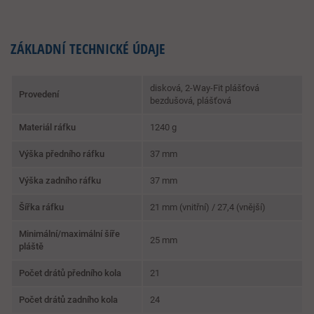
ZÁKLADNÍ TECHNICKÉ ÚDAJE
disková, 2-Way-Fit plášťová
Provedení
bezdušová, plášťová
Materiál ráfku
1240 g
Výška předního ráfku
37 mm
Výška zadního ráfku
37 mm
Šířka ráfku
21 mm (vnitřní) / 27,4 (vnější)
Minimální/maximální šíře
25 mm
pláště
Počet drátů předního kola
21
Počet drátů zadního kola
24