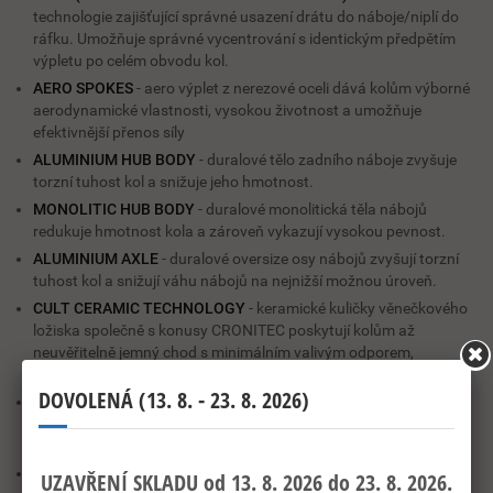
technologie zajišťující správné usazení drátu do náboje/niplí do
ráfku. Umožňuje správné vycentrování s identickým předpětím
výpletu po celém obvodu kol.
AERO SPOKES
- aero výplet z nerezové oceli dává kolům výborné
aerodynamické vlastnosti, vysokou životnost a umožňuje
efektivnější přenos síly
ALUMINIUM HUB BODY
- duralové tělo zadního náboje zvyšuje
torzní tuhost kol a snižuje jeho hmotnost.
MONOLITIC HUB BODY
- duralové monolitická těla nábojů
redukuje hmotnost kola a zároveň vykazují vysokou pevnost.
ALUMINIUM AXLE
- duralové
oversize
osy nábojů zvyšují torzní
tuhost kol a snižují váhu nábojů na nejnižší možnou úroveň.
CULT CERAMIC TECHNOLOGY
- keramické kuličky věnečkového
ložiska společně s konusy CRONITEC poskytují kolům až
neuvěřitelně jemný chod s minimálním valivým odporem,
samozřejmostí je i vysoká životnost těchto ložisek
CUP AND CONES BEARINGS
- kuličková věnečková ložiska ve
spojení s kónusy nabízejí jednoduchou údržbu, ještě jednodušší
seřízení a dlouhou životnost
.
OVERSIZE FLANGE
- zadní náboj s vysokou přírubou zvyšuje