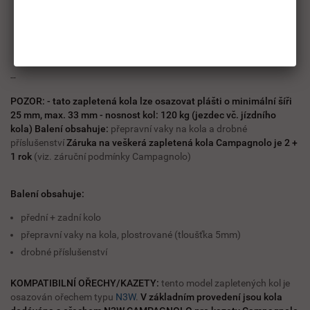
torzní tuhost kola a zvyšuje jeho schopnost zrychlit Náboje kol
jsou připraveny pro uchycení
AFS kotouče
. Pro dotažení závěrné
matice brzdového kotouče použijte přípravek UT-BB130. Přední
náboj je osazen dutou osou HH 12 o délce 100 mm. Zadní náboj
dutou osou HH 12 o délce 142 mm.
--
POZOR:
- tato zapletená kola lze osazovat plášti o minimální šíři
25 mm, max. 33 mm - nosnost kol: 120 kg (jezdec vč. jízdního
kola)
Balení obsahuje:
přepravní vaky na kola a drobné
příslušenství
Záruka na veškerá zapletená kola Campagnolo je 2 +
1 rok
(viz. záruční podmínky Campagnolo)
Balení obsahuje:
přední + zadní kolo
přepravní vaky na kola, plostrované (tloušťka 5mm)
drobné příslušenství
KOMPATIBILNÍ OŘECHY/KAZETY:
tento model zapletených kol je
osazován ořechem typu
N3W
.
V základním provedení jsou kola