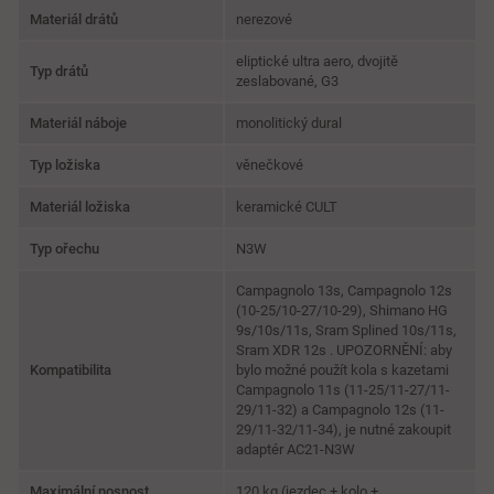
Materiál drátů
nerezové
eliptické ultra aero, dvojitě
Typ drátů
zeslabované, G3
Materiál náboje
monolitický dural
Typ ložiska
věnečkové
Materiál ložiska
keramické CULT
Typ ořechu
N3W
Campagnolo 13s, Campagnolo 12s
(10-25/10-27/10-29), Shimano HG
9s/10s/11s, Sram Splined 10s/11s,
Sram XDR 12s . UPOZORNĚNÍ: aby
Kompatibilita
bylo možné použít kola s kazetami
Campagnolo 11s (11-25/11-27/11-
29/11-32) a Campagnolo 12s (11-
29/11-32/11-34), je nutné zakoupit
adaptér AC21-N3W
Maximální nosnost
120 kg (jezdec + kolo +