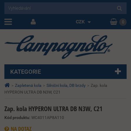
CZK
0
KATEGORIE
>
Zapletená kola
>
Silniční kola, DB brzdy
>
Zap. kola
HYPERON ULTRA DB N3W, C21
Zap. kola HYPERON ULTRA DB N3W, C21
Kód produktu:
WC4011AP8A110
NA DOTAZ