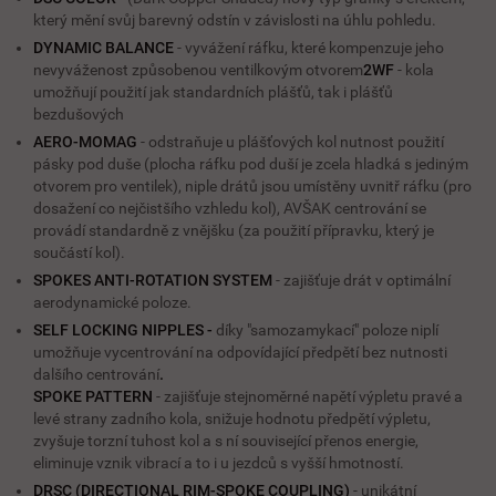
který mění svůj barevný odstín v závislosti na úhlu pohledu.
DYNAMIC BALANCE
- vyvážení ráfku, které kompenzuje jeho
nevyváženost
způsobenou ventilkovým otvorem
2WF
- kola
umožňují použití jak standardních plášťů, tak i plášťů
bezdušových
AERO-MOMAG
- odstraňuje u plášťových kol nutnost použití
pásky pod duše (plocha ráfku pod duší je zcela hladká s jediným
otvorem pro ventilek), niple drátů jsou umístěny uvnitř ráfku (pro
dosažení co
nejčistšího
vzhledu kol), AVŠAK centrování se
provádí standardně z vnějšku (za použití přípravku, který je
součástí kol).
SPOKES ANTI-ROTATION SYSTEM
- zajišťuje drát v optimální
aerodynamické poloze.
SELF LOCKING NIPPLES -
díky "samozamykací" poloze niplí
umožňuje vycentrování na odpovídající předpětí bez nutnosti
dalšího centrování
.
SPOKE PATTERN
- zajišťuje stejnoměrné napětí výpletu pravé a
levé strany zadního kola, snižuje hodnotu předpětí výpletu,
zvyšuje torzní tuhost kol a s ní související přenos energie,
eliminuje vznik vibrací a to i u jezdců s vyšší hmotností.
DRSC (DIRECTIONAL RIM-SPOKE COUPLING)
- unikátní