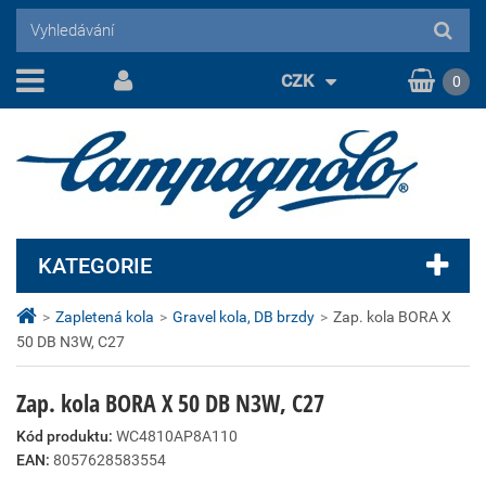
CZK
0
KATEGORIE
>
Zapletená kola
>
Gravel kola, DB brzdy
>
Zap. kola BORA X
50 DB N3W, C27
Zap. kola BORA X 50 DB N3W, C27
Kód produktu:
WC4810AP8A110
EAN:
8057628583554