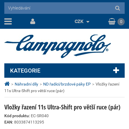
CZK
0
KATEGORIE
>
Náhradní díly
>
ND řadící/brzdové páky EP
>
Vložky řazení
11s Ultra-Shift pro větší ruce (pár)
Vložky řazení 11s Ultra-Shift pro větší ruce (pár)
Kód produktu:
EC-SR040
EAN:
8033874113295