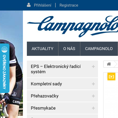
|
Přihlášení
Registrace
AKTUALITY
O NÁS
CAMPAGNOLO
EPS – Elektronický řadící
systém
Kompletní sady
Přehazovačky
Přesmykače