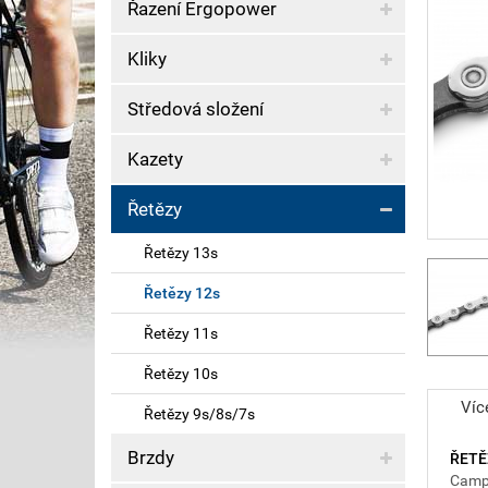
Řazení Ergopower
Kliky
Středová složení
Kazety
Řetězy
Řetězy 13s
Řetězy 12s
Řetězy 11s
Řetězy 10s
Víc
Řetězy 9s/8s/7s
Brzdy
ŘETĚ
Campa