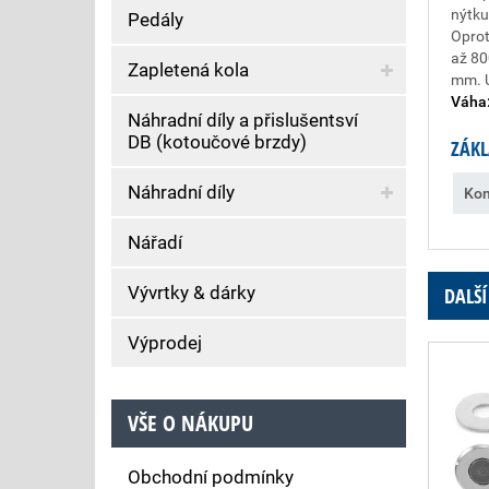
nýtk
Pedály
Oprot
až 80
Zapletená kola
mm. U
Váha
Náhradní díly a přislušentsví
DB (kotoučové brzdy)
ZÁKL
Náhradní díly
Kom
Nářadí
Vývrtky & dárky
DALŠÍ
Výprodej
VŠE O NÁKUPU
Obchodní podmínky