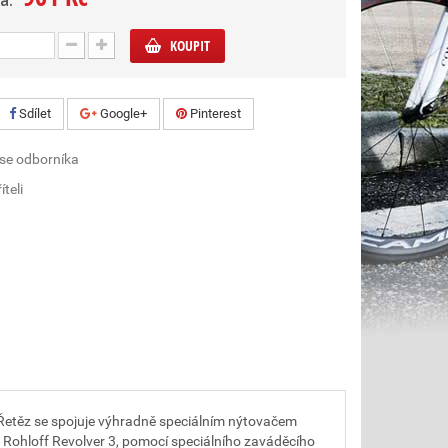
a:
KOUPIT
Sdílet
Google+
Pinterest
 se odborníka
íteli
 Řetěz se spojuje výhradně speciálním nýtovačem
ohloff Revolver 3, pomocí speciálního zaváděcího