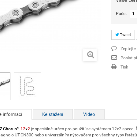
Vaše cen
Počet
Tweet
Zeptejte
Poslat př
Tisk
e informací
Ke stažení
Video
Z Chorus™
12
x
2
je speciálně určen pro použití se systémem 12x2 speed.
gnolo UT-CN300 nebo univerzálním nýtovačem pro všechny typy řetězů R