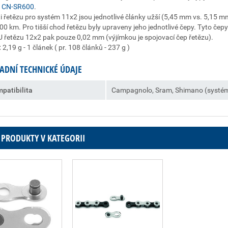
u
CN-SR600
.
i řetězu pro systém 11x2 jsou jednotlivé články užší (5,45 mm vs. 5,15 mm)
00 km. Pro tišší chod řetězu byly upraveny jeho jednotlivé čepy. Tyto čepy
 řetězu 12x2 pak pouze 0,02 mm (výjímkou je spojovací čep řetězu).
:
2,19 g - 1 článek ( pr. 108 článků - 237 g )
ADNÍ TECHNICKÉ ÚDAJE
patibilita
Campagnolo, Sram, Shimano (systé
 PRODUKTY V KATEGORII