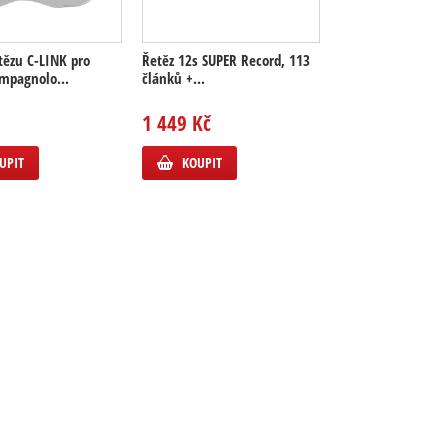
tězu C-LINK pro
Řetěz 12s SUPER Record, 113
ampagnolo...
článků +...
1 449 Kč
UPIT
KOUPIT