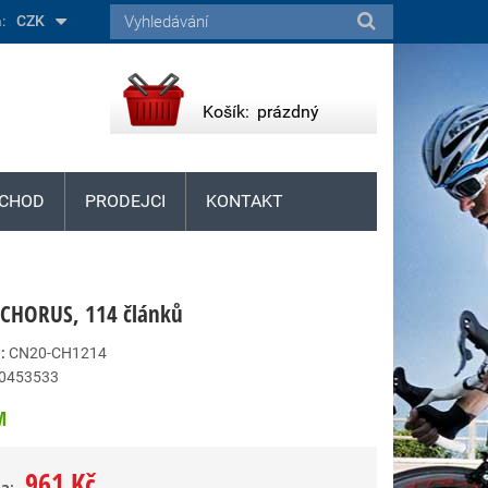
:
CZK
Košík:
prázdný
CHOD
PRODEJCI
KONTAKT
 CHORUS, 114 článků
:
CN20-CH1214
0453533
M
961 Kč