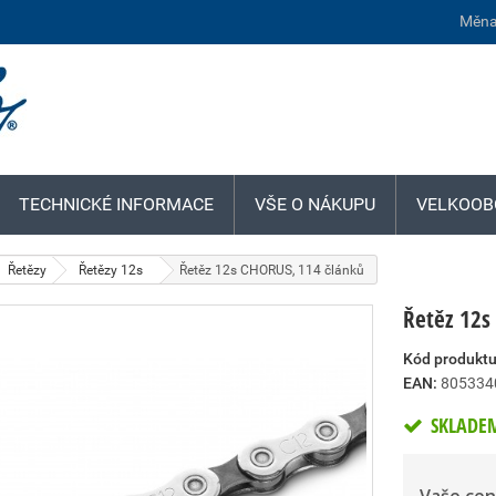
Měna
TECHNICKÉ INFORMACE
VŠE O NÁKUPU
VELKOOB
Řetězy
Řetězy 12s
Řetěz 12s CHORUS, 114 článků
Řetěz 12s
Kód produktu
EAN:
805334
SKLADE