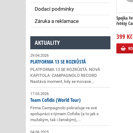
Dodací podmínky
Spojka ře
Záruka a reklamace
řetězy C
399 Kč
AKTUALITY
KO
29.04.2026
PLATFORMA 13 SE ROZRŮSTÁ
PLATFORMA 13 SE ROZRŮSTÁ. NOVÁ
KAPITOLA: CAMPAGNOLO RECORD
Nastává moment, kdy se inovace...
17.03.2026
Team Cofidis (World Tour)
Firma Campagnolo pokračuje ve své
spolupráci s týmem Cofidis (a to jak s
mužským, tak i ženským),...
04.06.2025