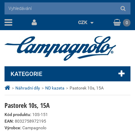
CZK
0
KATEGORIE
>
Náhradní díly
>
ND kazeta
>
Pastorek 10s, 15A
Pastorek 10s, 15A
Kód produktu:
10S-151
EAN:
8032758972195
Výrobce:
Campagnolo