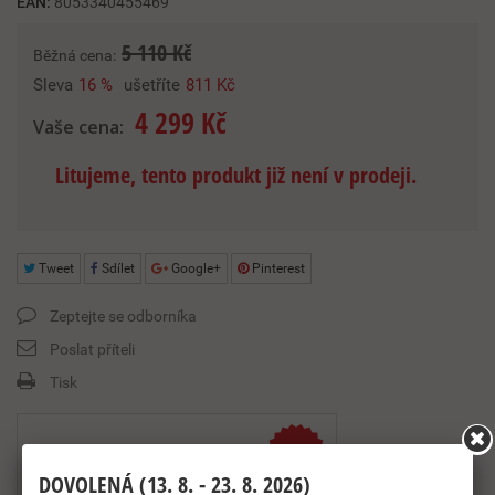
EAN:
8053340455469
5 110 Kč
Běžná cena:
Sleva
16 %
ušetříte
811 Kč
4 299 Kč
Vaše cena:
Litujeme, tento produkt již není v prodeji.
Tweet
Sdílet
Google+
Pinterest
Zeptejte se odborníka
Poslat příteli
Tisk
-
16
%