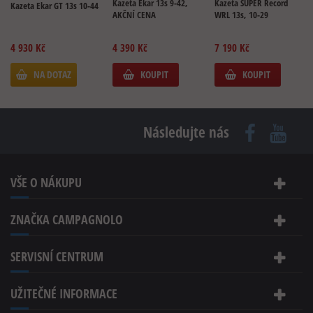
Kazeta Ekar 13s 9-42,
Kazeta SUPER Record
Kazeta Ekar GT 13s 10-44
AKČNÍ CENA
WRL 13s, 10-29
4 930 Kč
4 390 Kč
7 190 Kč
NA DOTAZ
KOUPIT
KOUPIT
Následujte nás
VŠE O NÁKUPU
ZNAČKA CAMPAGNOLO
SERVISNÍ CENTRUM
UŽITEČNÉ INFORMACE