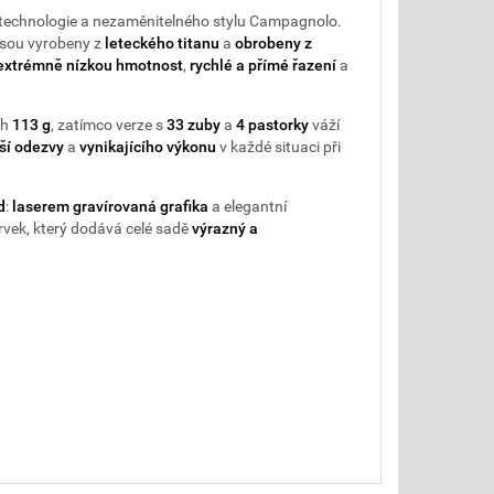
 technologie a nezaměnitelného stylu Campagnolo.
 jsou vyrobeny z
leteckého titanu
a
obrobeny z
extrémně nízkou hmotnost
,
rychlé a přímé řazení
a
ch
113 g
, zatímco verze s
33 zuby
a
4 pastorky
váží
jší odezvy
a
vynikajícího výkonu
v každé situaci při
d
:
laserem gravírovaná grafika
a elegantní
rvek, který dodává celé sadě
výrazný a