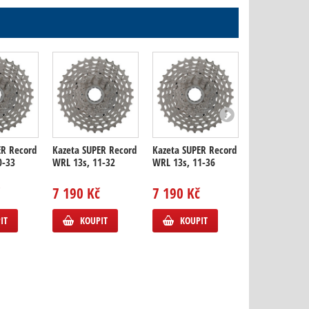
ER Record
Kazeta SUPER Record
Kazeta SUPER Record
Kazeta SUPER
0-33
WRL 13s, 11-32
WRL 13s, 11-36
WRL 13s
TITANIUM,...
7 190 Kč
7 190 Kč
13 990 Kč
IT
KOUPIT
KOUPIT
NA DOTA