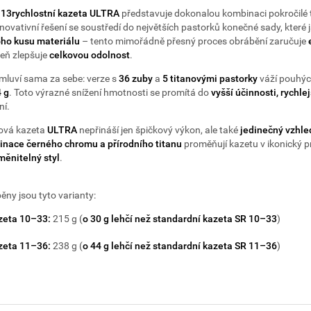
á
13rychlostní kazeta ULTRA
představuje dokonalou kombinaci pokročilé
inovativní řešení se soustředí do největších pastorků konečné sady, které
ho kusu materiálu
– tento mimořádně přesný proces obrábění zaručuje
eň zlepšuje
celkovou odolnost
.
 mluví sama za sebe: verze s
36 zuby
a
5 titanovými pastorky
váží pouhý
 g
. Toto výrazné snížení hmotnosti se promítá do
vyšší účinnosti, rychle
ní.
ová kazeta
ULTRA
nepřináší jen špičkový výkon, ale také
jedinečný vzhle
nace černého chromu a přírodního titanu
proměňují kazetu v ikonický p
ěnitelný styl
.
ěny jsou tyto varianty:
zeta 10–33:
215 g (
o 30 g lehčí než standardní kazeta SR 10–33
)
zeta 11–36:
238 g (
o 44 g lehčí než standardní kazeta SR 11–36
)