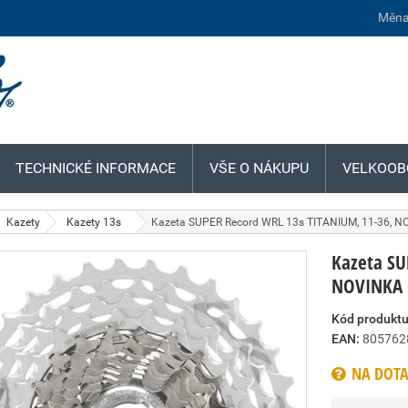
Měna
TECHNICKÉ INFORMACE
VŠE O NÁKUPU
VELKOOB
Kazety
Kazety 13s
Kazeta SUPER Record WRL 13s TITANIUM, 11-36, 
Kazeta SU
NOVINKA
Kód produktu
EAN:
805762
NA DOTA