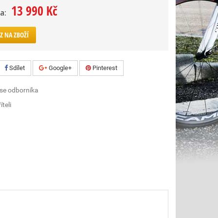
13 990 Kč
a:
Z NA ZBOŽÍ
Sdílet
Google+
Pinterest
 se odborníka
íteli