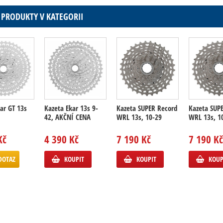
 PRODUKTY V KATEGORII
ar GT 13s
Kazeta Ekar 13s 9-
Kazeta SUPER Record
Kazeta SUP
42, AKČNÍ CENA
WRL 13s, 10-29
WRL 13s, 1
Kč
4 390 Kč
7 190 Kč
7 190 Kč
DOTAZ
KOUPIT
KOUPIT
KOUP