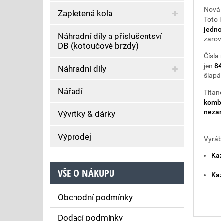
Nov
Zapletená kola
Toto 
jedno
Náhradní díly a přislušentsví
zárov
DB (kotoučové brzdy)
Čísla
jen
84
Náhradní díly
šlapá
Nářadí
Titan
kombi
nezam
Vývrtky & dárky
Výprodej
Vyráb
Ka
VŠE O NÁKUPU
Ka
Obchodní podmínky
Dodací podmínky