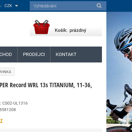
:
CZK
Košík:
prázdný
CHOD
PRODEJCI
KONTAKT
NOVINKA
PER Record WRL 13s TITANIUM, 11-36,
:
CS02-UL1316
8581208
Z