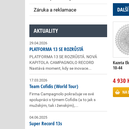
DALŠÍ
Záruka a reklamace
AKTUALITY
29.04.2026
PLATFORMA 13 SE ROZRŮSTÁ
PLATFORMA 13 SE ROZRŮSTÁ. NOVÁ
Kazeta Ek
KAPITOLA: CAMPAGNOLO RECORD
10-44
Nastává moment, kdy se inovace...
4 930 
17.03.2026
Team Cofidis (World Tour)
NA 
Firma Campagnolo pokračuje ve své
spolupráci s týmem Cofidis (a to jak s
mužským, tak i ženským),...
04.06.2025
Super Record 13s