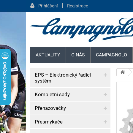
|
Přihlášení
Registrace
AKTUALITY
O NÁS
CAMPAGNOLO
EPS – Elektronický řadící
systém
Kompletní sady
Přehazovačky
Přesmykače