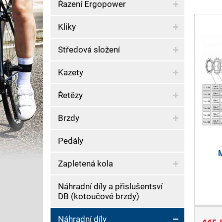
Řazení Ergopower
Kliky
Středová složení
Kazety
Řetězy
Brzdy
Pedály
M
Zapletená kola
Náhradní díly a přislušentsví
DB (kotoučové brzdy)
Náhradní díly