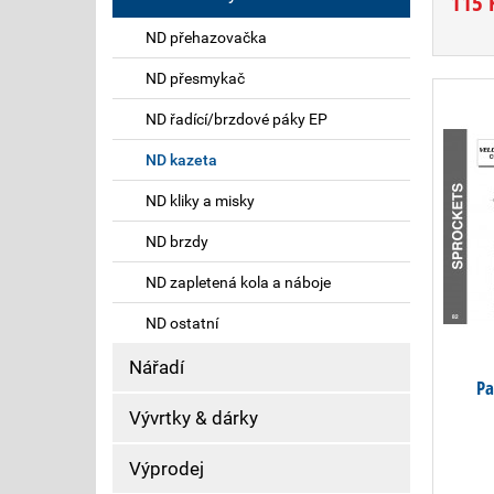
115 
ND přehazovačka
ND přesmykač
ND řadící/brzdové páky EP
ND kazeta
ND kliky a misky
ND brzdy
ND zapletená kola a náboje
ND ostatní
Nářadí
Pa
Vývrtky & dárky
Výprodej