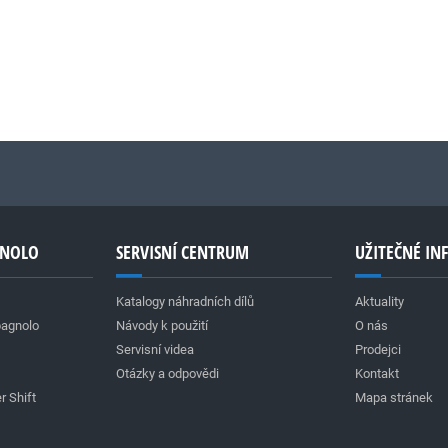
GNOLO
SERVISNÍ CENTRUM
UŽITEČNÉ I
Katalogy náhradních dílů
Aktuality
pagnolo
Návody k použití
O nás
Servisní videa
Prodejci
Otázky a odpovědi
Kontakt
r Shift
Mapa stránek