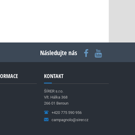
Následujte nás
NFORMACE
KONTAKT
ŠÍRER s.r.o.
Vít. Hálka 368
266 01 Beroun
+420 775 590 956
campagnolo@sirer.cz