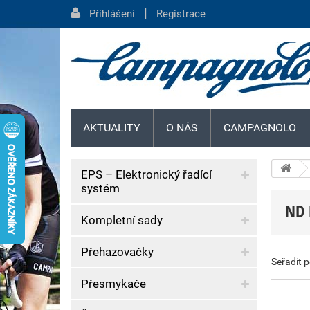
|
Přihlášení
Registrace
AKTUALITY
O NÁS
CAMPAGNOLO
EPS – Elektronický řadící
systém
ND 
Kompletní sady
Přehazovačky
Seřadit 
Přesmykače