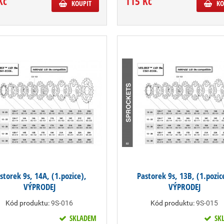
Kč
115 Kč
KOUPIT
KO
storek 9s, 14A, (1.pozice),
Pastorek 9s, 13B, (1.pozic
VÝPRODEJ
VÝPRODEJ
Kód produktu:
9S-016
Kód produktu:
9S-015
SKLADEM
SK