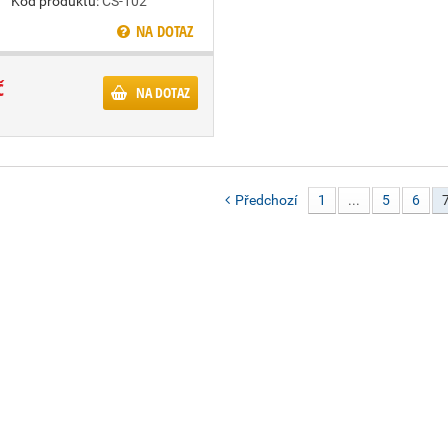
Kód produktu:
CS-102
NA DOTAZ
č
NA DOTAZ
Předchozí
1
...
5
6