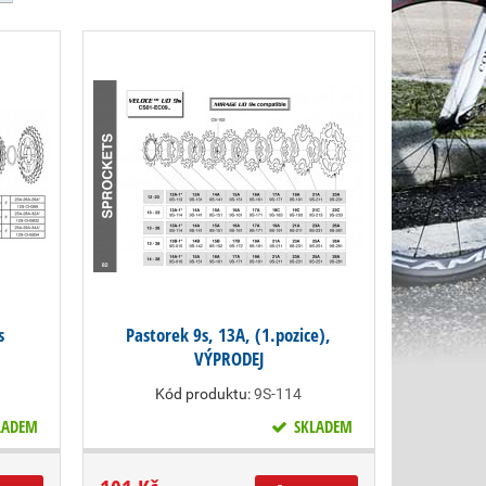
s
Pastorek 9s, 13A, (1.pozice),
VÝPRODEJ
Kód produktu:
9S-114
LADEM
SKLADEM