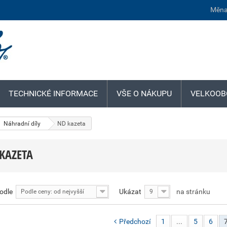
Měna
TECHNICKÉ INFORMACE
VŠE O NÁKUPU
VELKOOB
Náhradní díly
ND kazeta
KAZETA
podle
Ukázat
na stránku
Podle ceny: od nejvyšší
9
Předchozí
1
...
5
6