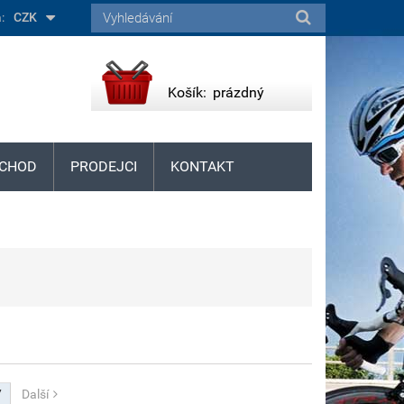
:
CZK
Košík:
prázdný
CHOD
PRODEJCI
KONTAKT
7
Další