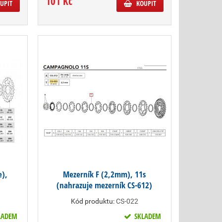
101 Kč
UPIT
KOUPIT
e),
Mezerník F (2,2mm), 11s
(nahrazuje mezerník CS-612)
Kód produktu:
CS-022
LADEM
SKLADEM