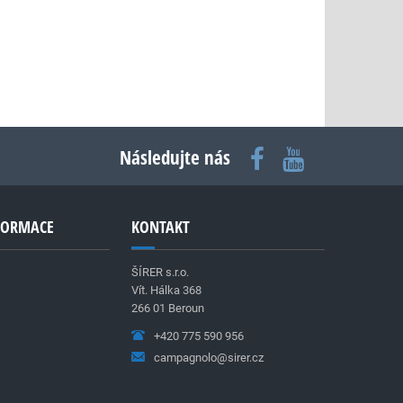
Následujte nás
NFORMACE
KONTAKT
ŠÍRER s.r.o.
Vít. Hálka 368
266 01 Beroun
+420 775 590 956
campagnolo@sirer.cz