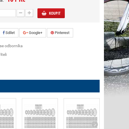
a:
KOUPIT
Sdílet
Google+
Pinterest
 se odborníka
íteli