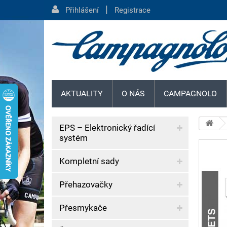
|
Přihlášení
Registrace
AKTUALITY
O NÁS
CAMPAGNOLO
EPS – Elektronický řadící
systém
Kompletní sady
Přehazovačky
Přesmykače