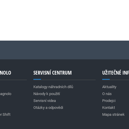
GNOLO
SERVISNÍ CENTRUM
UŽITEČNÉ I
Katalogy náhradních dílů
Aktuality
pagnolo
Návody k použití
O nás
Servisní videa
Prodejci
Otázky a odpovědi
Kontakt
r Shift
Mapa stránek