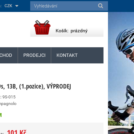
:
CZK
Košík:
prázdný
CHOD
PRODEJCI
KONTAKT
9s, 13B, (1.pozice), VÝPRODEJ
:
9S-015
pagnolo
M
101 Kč