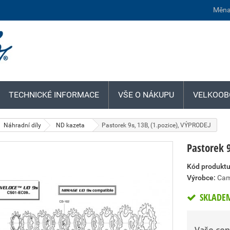
Měna
TECHNICKÉ INFORMACE
VŠE O NÁKUPU
VELKOOB
Náhradní díly
ND kazeta
Pastorek 9s, 13B, (1.pozice), VÝPRODEJ
Pastorek 
Kód produktu
Výrobce:
Cam
SKLADE