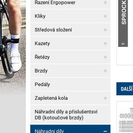
Řazení Ergopower
Kliky
Středová složení
Kazety
Řetězy
Brzdy
Pedály
DALŠÍ
Zapletená kola
Náhradní díly a přislušentsví
DB (kotoučové brzdy)
Náhradní díly