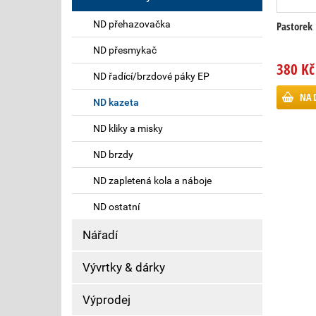
ND přehazovačka
Pastorek 
ND přesmykač
380 Kč
ND řadící/brzdové páky EP
NA 
ND kazeta
ND kliky a misky
ND brzdy
ND zapletená kola a náboje
ND ostatní
Nářadí
Vývrtky & dárky
Výprodej