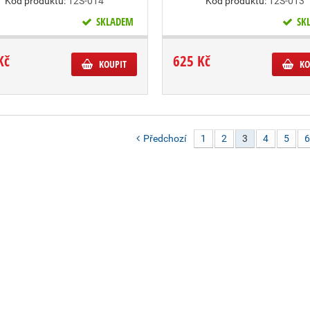
Kód produktu:
12S-014
Kód produktu:
12S-013
SKLADEM
SK
Kč
625 Kč
KOUPIT
KO
Předchozí
1
2
3
4
5
6