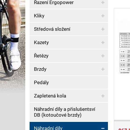
Řazení Ergopower
Kliky
Středová složení
Kazety
Řetězy
Brzdy
Pedály
Zapletená kola
Náhradní díly a přislušentsví
DB (kotoučové brzdy)
Náhradní díly