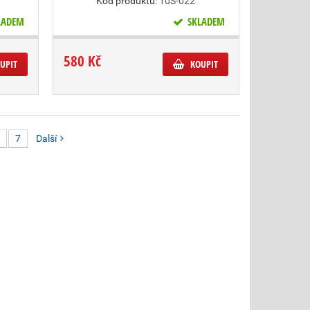
Kód produktu:
10S-022
LADEM
SKLADEM
580 Kč
UPIT
KOUPIT
7
Další