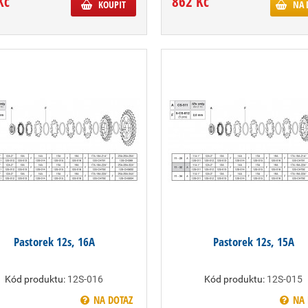
Kč
862 Kč
KOUPIT
NA 
Pastorek 12s, 16A
Pastorek 12s, 15A
Kód produktu:
12S-016
Kód produktu:
12S-015
NA DOTAZ
NA 