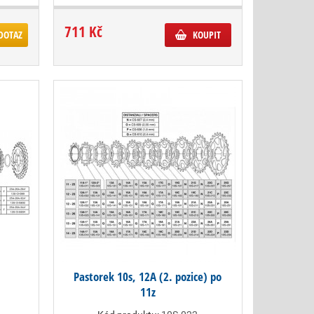
711 Kč
DOTAZ
KOUPIT
Pastorek 10s, 12A (2. pozice) po
11z