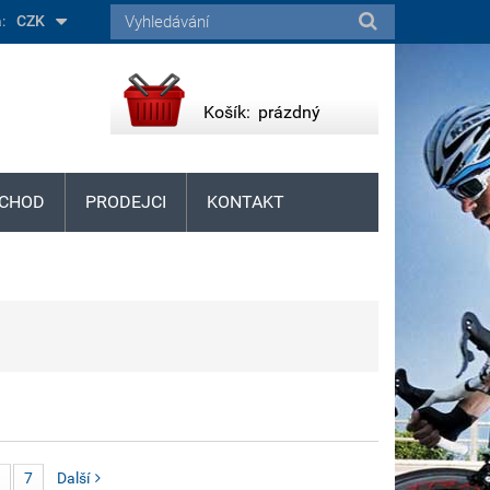
:
CZK
Košík:
prázdný
CHOD
PRODEJCI
KONTAKT
7
Další