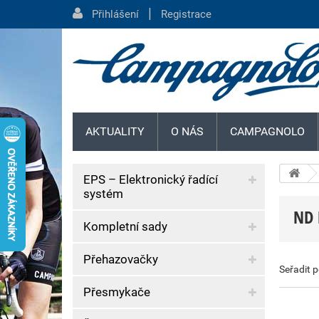
|
Přihlášení
Registrace
AKTUALITY
O NÁS
CAMPAGNOLO
EPS – Elektronický řadící
systém
ND 
Kompletní sady
Přehazovačky
Seřadit 
Přesmykače