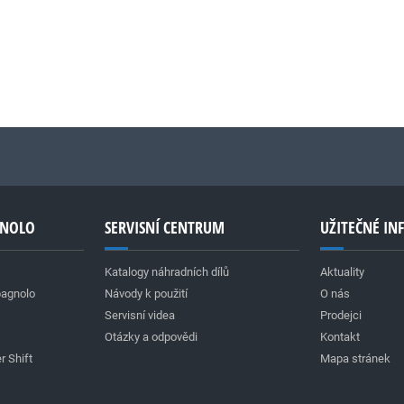
GNOLO
SERVISNÍ CENTRUM
UŽITEČNÉ I
Katalogy náhradních dílů
Aktuality
pagnolo
Návody k použití
O nás
Servisní videa
Prodejci
Otázky a odpovědi
Kontakt
r Shift
Mapa stránek