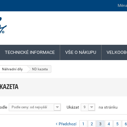
Měna
TECHNICKÉ INFORMACE
VŠE O NÁKUPU
VELKOOB
Náhradní díly
ND kazeta
KAZETA
podle
Ukázat
na stránku
Podle ceny: od nejvyšší
9
Předchozí
1
2
3
4
5
6