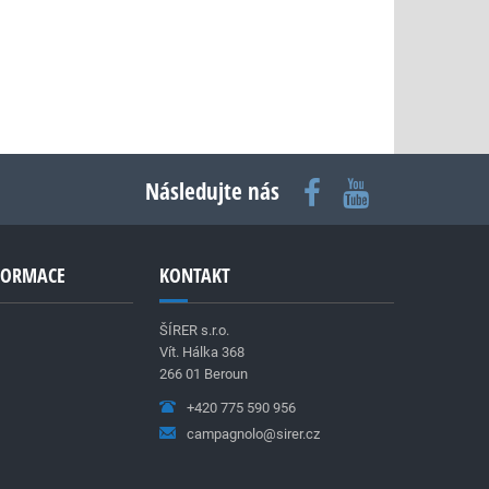
Následujte nás
NFORMACE
KONTAKT
ŠÍRER s.r.o.
Vít. Hálka 368
266 01 Beroun
+420 775 590 956
campagnolo@sirer.cz