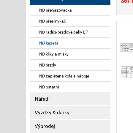
867 
ND přehazovačka
ND přesmykač
ND řadící/brzdové páky EP
ND kazeta
ND kliky a misky
ND brzdy
ND zapletená kola a náboje
ND ostatní
Nářadí
Vývrtky & dárky
Výprodej