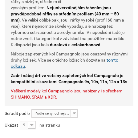
ráfky s nízkým, středním či
vysokým profilem.
Nejuniverzálnějším řešením jsou
pravděpodobně ráfky se středním profilem (40 mm – 50
mm)
. Ve veliké oblibě pak jsou i ráfky vysoké (profil 60 mm a
více), které nejenom že skvěle vypadají, ale nabízejí též
výbornou setrvačnost a aerodynamiku. V neposlední řadě je
nutné zvolit i kategorii kol v závislosti na použitém materiálu.
K dispozici jsou kola
duralová
a
celokarbonová
.
Náboje zapletených kol Campagnolo jsou osazovány různými
druhy ložisek. Více se o těchto ložiscích dozvíte na
tomto
odkazu
.
Zadní náboj drtivé většiny zapletených kol Campagnolo je
kompatibilní s kazetami Campagnolo 9s, 10s, 11s, 12s a 13s
Veškeré modely kol Campagnolo jsou nabízeny i s ořechem
SHIMANO, SRAM a XDR.
Seřadit podle
Podle ceny: od nejvyšší
Ukázat
na stránku
9