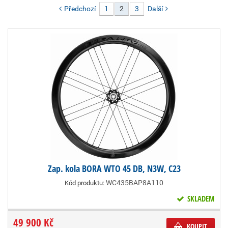
Předchozí
1
2
3
Další
Zap. kola BORA WTO 45 DB, N3W, C23
WC435BAP8A110
Kód produktu:
SKLADEM
49 900 Kč
KOUPIT