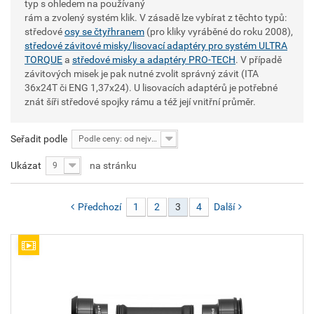
typ s ohledem na používaný
rám a zvolený systém klik. V zásadě lze vybírat z těchto typů:
středové
osy se čtyřhranem
(pro kliky vyráběné do roku 2008),
středové závitové misky/lisovací adaptéry pro systém ULTRA
TORQUE
a
středové misky a adaptéry PRO-TECH
. V případě
závitových misek je pak nutné zvolit správný závit (ITA
36x24T či ENG 1,37x24). U lisovacích adaptérů je potřebné
znát šíři středové spojky rámu a též její vnitřní průměr.
Seřadit podle
Podle ceny: od nejvyšší
Ukázat
na stránku
9
Předchozí
1
2
3
4
Další