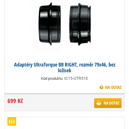
Adaptéry UltraTorque BB RIGHT, rozměr 79x46, bez
ložisek
IC15-UTR51E
Kód produktu:
NA DOTAZ
699 Kč
NA DOTAZ