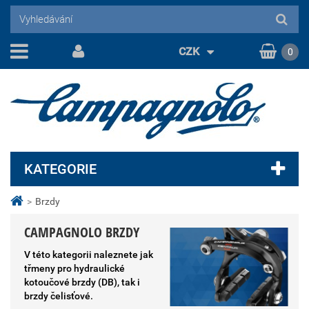
CZK
0
KATEGORIE
>
Brzdy
CAMPAGNOLO BRZDY
V této kategorii naleznete jak
třmeny pro hydraulické
kotoučové brzdy (DB), tak i
brzdy čelisťové.