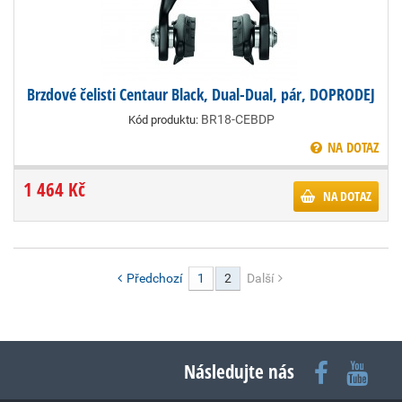
Brzdové čelisti Centaur Black, Dual-Dual, pár, DOPRODEJ
BR18-CEBDP
Kód produktu:
NA DOTAZ
1 464 Kč
NA DOTAZ
Předchozí
1
2
Další
Následujte nás