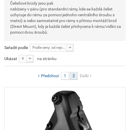
Čelisťové brzdy jsou pak
nabízeny v páru (pro standardní rámy, kde se každá čelist
uchycuje do rámu za pomoci jednoho centrálního šroubu s
maticí) a nebo samostatně pro rámy s přímou montáží brzd
(Direct Mount), kdy je každá čelist přichycena k rámu/vidlici za
pomoci dvou šroubů.
Seřadit podle
Podle ceny: od nejvyšší
Ukázat
na stránku
9
Předchozí
1
2
Další