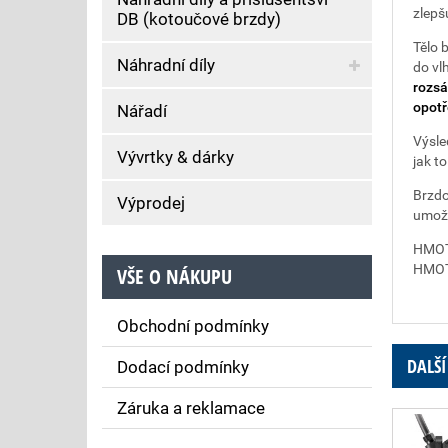
zlepšu
DB (kotoučové brzdy)
Tělo 
Náhradní díly
do vl
rozsá
opotř
Nářadí
Výsle
Vývrtky & dárky
jak t
Brzd
Výprodej
umožň
HMOTN
HMOTN
VŠE O NÁKUPU
Obchodní podmínky
DALŠÍ
Dodací podmínky
Záruka a reklamace