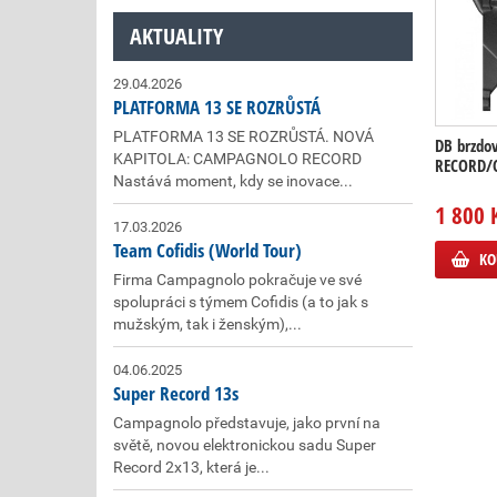
AKTUALITY
29.04.2026
PLATFORMA 13 SE ROZRŮSTÁ
PLATFORMA 13 SE ROZRŮSTÁ. NOVÁ
DB brzdo
KAPITOLA: CAMPAGNOLO RECORD
RECORD/C
Nastává moment, kdy se inovace...
1 800 
17.03.2026
Team Cofidis (World Tour)
KO
Firma Campagnolo pokračuje ve své
spolupráci s týmem Cofidis (a to jak s
mužským, tak i ženským),...
04.06.2025
Super Record 13s
Campagnolo představuje, jako první na
světě, novou elektronickou sadu Super
Record 2x13, která je...