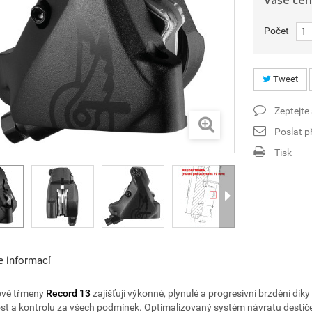
Vaše cen
Počet
Tweet
Zeptejte
Poslat př
Tisk
e informací
ové třmeny
Record 13
zajišťují výkonné, plynulé a progresivní brzdění díky
vost a kontrolu za všech podmínek. Optimalizovaný systém návratu destiček 