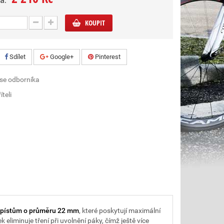
a:
KOUPIT
Sdílet
Google+
Pinterest
 se odborníka
íteli
pístům o průměru 22 mm
, které poskytují maximální
eliminuje tření při uvolnění páky, čímž ještě více