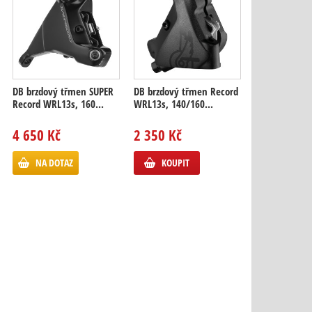
DB brzdový třmen SUPER
DB brzdový třmen Record
Record WRL13s, 160...
WRL13s, 140/160...
4 650 Kč
2 350 Kč
NA DOTAZ
KOUPIT