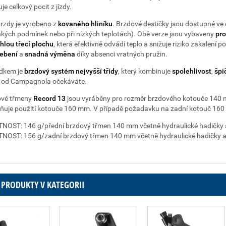
je celkový pocit z jízdy.
brzdy je vyrobeno z
kovaného hliníku
. Brzdové destičky jsou dostupné ve
hkých podmínek nebo při nízkých teplotách). Obě verze jsou vybaveny
pro
hlou třecí plochu
, která efektivně odvádí teplo a snižuje riziko zakalení p
ebení
a
snadná výměna
díky absenci vratných pružin.
dkem je
brzdový systém nejvyšší třídy
, který kombinuje
spolehlivost
,
špi
o od Campagnola očekáváte.
ové třmeny
Record 13
jsou vyráběny pro rozměr brzdového kotouče 140 m
uje použití kotouče 160 mm. V případě požadavku na zadní kotouč 160 
OST: 146 g/přední brzdový třmen 140 mm včetně hydraulické hadičky a
OST: 156 g/zadní brzdový třmen 140 mm včetně hydraulické hadičky a 
 PRODUKTY V KATEGORII