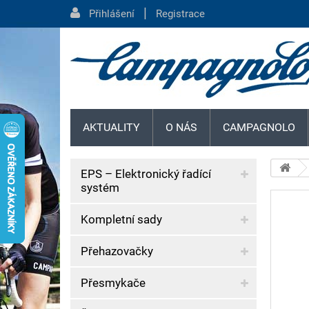
|
Přihlášení
Registrace
AKTUALITY
O NÁS
CAMPAGNOLO
EPS – Elektronický řadící
systém
Kompletní sady
Přehazovačky
Přesmykače