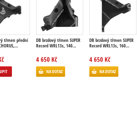
vý třmen přední
DB brzdový třmen SUPER
DB brzdový třmen SUPER
HORUS,...
Record WRL13s, 140...
Record WRL13s, 160...
Kč
4 650 Kč
4 650 Kč
UPIT
NA DOTAZ
NA DOTAZ