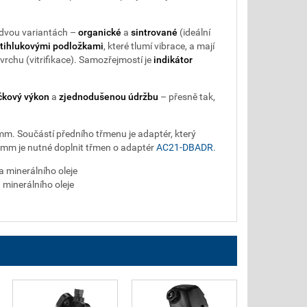
 dvou variantách –
organické
a
sintrované
(ideální
tihlukovými podložkami
, které tlumí vibrace, a mají
ovrchu (vitrifikace). Samozřejmostí je
indikátor
čkový výkon
a
zjednodušenou údržbu
– přesně tak,
m. Součástí předního třmenu je adaptér, který
mm je nutné doplnit třmen o adaptér
AC21-DBADR
.
 minerálního oleje
minerálního oleje