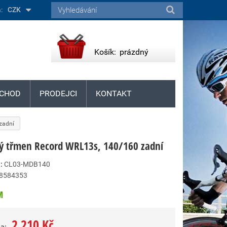
:
CZK
Košík:
prázdný
CHOD
PRODEJCI
KONTAKT
zadní
ý třmen Record WRL13s, 140/160 zadní
:
CL03-MDB140
8584353
M
2 210 Kč