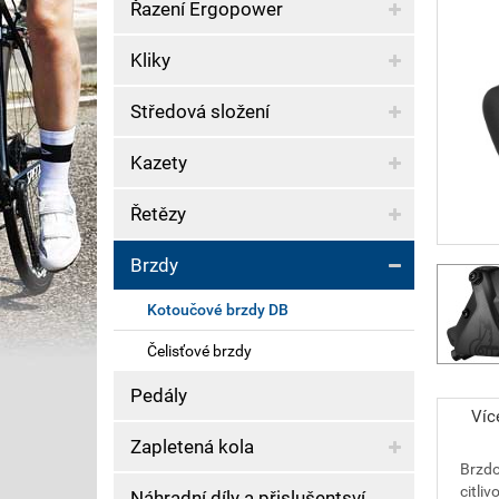
Řazení Ergopower
Kliky
Středová složení
Kazety
Řetězy
Brzdy
Kotoučové brzdy DB
Čelisťové brzdy
Pedály
Víc
Zapletená kola
Brzd
citli
Náhradní díly a přislušentsví