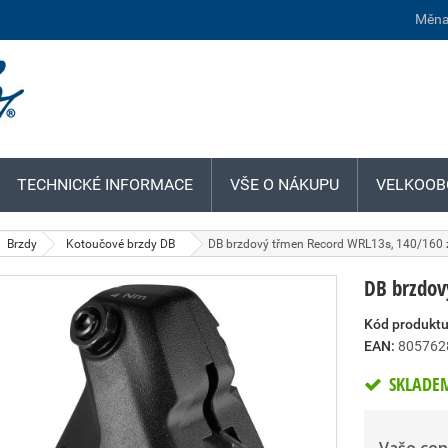
Měna
TECHNICKÉ INFORMACE
VŠE O NÁKUPU
VELKOOB
Brzdy
Kotoučové brzdy DB
DB brzdový třmen Record WRL13s, 140/160 
DB brzdov
Kód produktu
EAN:
805762
SKLADE