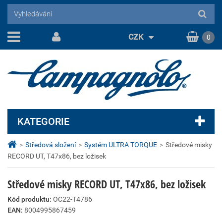
CZK
0
KATEGORIE
>
Středová složení
>
Systém ULTRA TORQUE
>
Středové misky
RECORD UT, T47x86, bez ložisek
Středové misky RECORD UT, T47x86, bez ložisek
Kód produktu:
OC22-T4786
EAN:
8004995867459