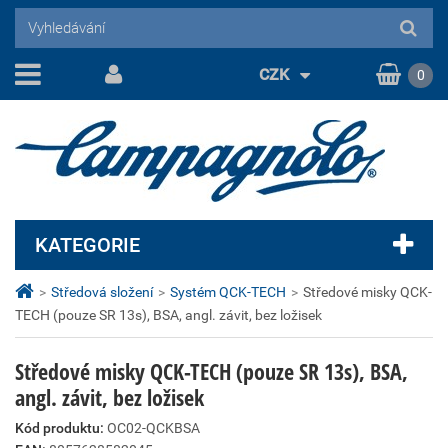
CZK
0
KATEGORIE
>
Středová složení
>
Systém QCK-TECH
>
Středové misky QCK-
TECH (pouze SR 13s), BSA, angl. závit, bez ložisek
Středové misky QCK-TECH (pouze SR 13s), BSA,
angl. závit, bez ložisek
Kód produktu:
OC02-QCKBSA