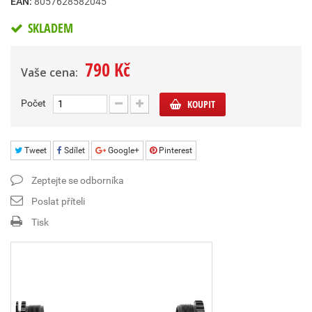
EAN:
8057628582045
SKLADEM
790 Kč
Vaše cena:
Počet
KOUPIT
Tweet
Sdílet
Google+
Pinterest
Zeptejte se odborníka
Poslat příteli
Tisk