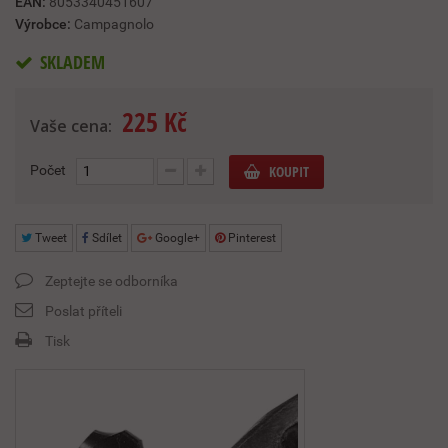
EAN:
8053340451607
Výrobce:
Campagnolo
SKLADEM
225 Kč
Vaše cena:
Počet
KOUPIT
Tweet
Sdílet
Google+
Pinterest
Zeptejte se odborníka
Poslat příteli
Tisk