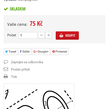
SKLADEM
75 Kč
Vaše cena:
Počet
KOUPIT
Tweet
Sdílet
Google+
Pinterest
Zeptejte se odborníka
Poslat příteli
Tisk