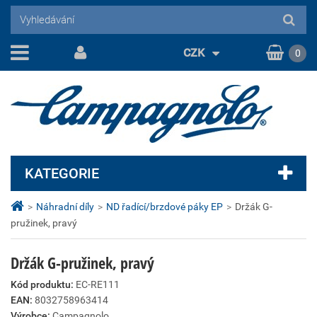
CZK
0
KATEGORIE
>
Náhradní díly
>
ND řadící/brzdové páky EP
>
Držák G-
pružinek, pravý
Držák G-pružinek, pravý
Kód produktu:
EC-RE111
EAN:
8032758963414
Výrobce:
Campagnolo