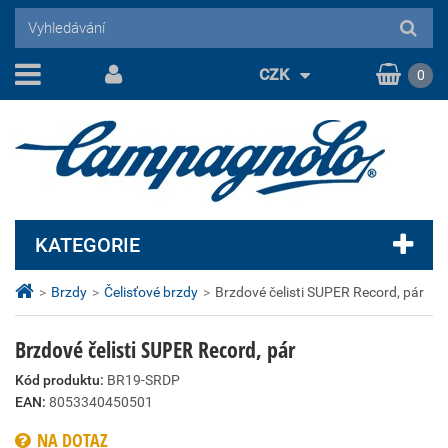
CZK
0
KATEGORIE
>
Brzdy
>
Čelisťové brzdy
>
Brzdové čelisti SUPER Record, pár
Brzdové čelisti SUPER Record, pár
Kód produktu:
BR19-SRDP
EAN:
8053340450501
NA DOTAZ