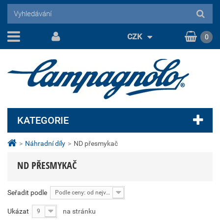
CZK
0
KATEGORIE
>
Náhradní díly
>
ND přesmykač
ND PŘESMYKAČ
Seřadit podle
Podle ceny: od nejvyšší
Ukázat
na stránku
9