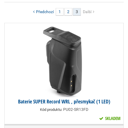
Předchozí
1
2
3
Další
Baterie SUPER Record WRL , přesmykač (1 LED)
PU02-SR13FD
Kód produktu:
SKLADEM