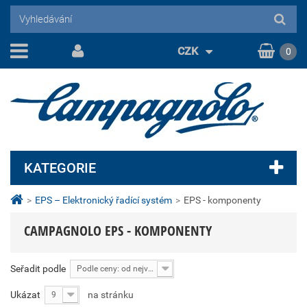
CZK
0
KATEGORIE
>
EPS – Elektronický řadící systém
>
EPS - komponenty
CAMPAGNOLO EPS - KOMPONENTY
Seřadit podle
Podle ceny: od nejvyšší
Ukázat
na stránku
9