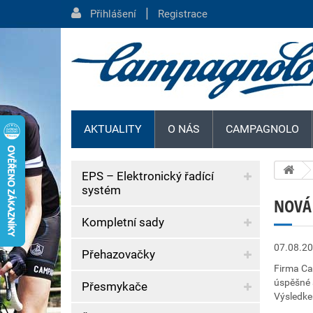
|
Přihlášení
Registrace
AKTUALITY
O NÁS
CAMPAGNOLO
EPS – Elektronický řadící
systém
NOVÁ 
Kompletní sady
07.08.2
Přehazovačky
Firma Ca
úspěšné 
Přesmykače
Výsledke