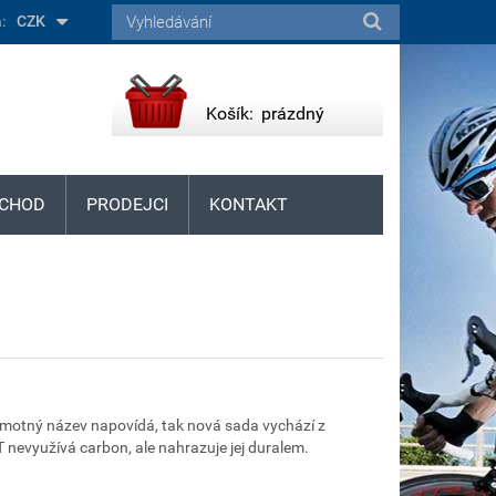
:
CZK
Košík:
prázdný
CHOD
PRODEJCI
KONTAKT
samotný název napovídá, tak nová sada vychází z
nevyužívá carbon, ale nahrazuje jej duralem.