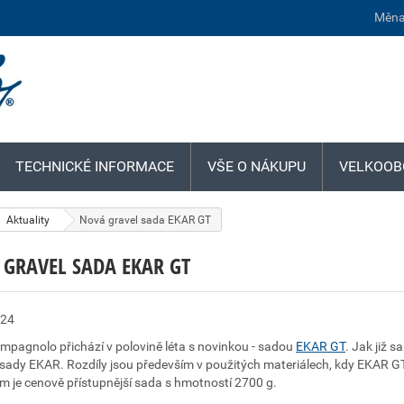
Měna
TECHNICKÉ INFORMACE
VŠE O NÁKUPU
VELKOOB
Aktuality
Nová gravel sada EKAR GT
GRAVEL SADA EKAR GT
024
mpagnolo přichází v polovině léta s novinkou - sadou
EKAR GT
. Jak již 
sady EKAR. Rozdíly jsou především v použitých materiálech, kdy EKAR GT 
m je cenově přístupnější sada s hmotností 2700 g.