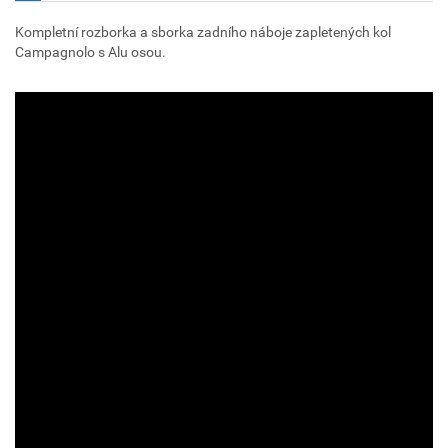
Kompletní rozborka a sborka zadního náboje zapletených kol
Campagnolo s Alu osou.