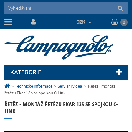
CZK
0
KATEGORIE
>
Technické informace
>
Servisní videa
>
Řetěz - montáž
řetězu Ekar 13s se spojkou C-Link
ŘETĚZ - MONTÁŽ ŘETĚZU EKAR 13S SE SPOJKOU C-
LINK