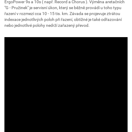
ErgoPower 9s a 10s ( např. Record a Chorus ). Výměna aretačních
"G - Pružinek" je servisní úkon, který se běžně provádí u toho typu
řazení v rozmezí cca 10 - 15 tis. km. Závada se projevuje ztrátou
indexace jednotlivých poloh při řazení, obtížné je také odřazování
nebo jednotlivé polohy nedrží zařazený převod.