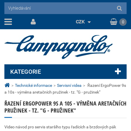
CZK
0
KATEGORIE
>
Technické informace
>
Servisní videa
>
Řazení ErgoPower 9s
a 10s - výměna aretačních pružinek - tz. "G - pružinek"
ŘAZENÍ ERGOPOWER 9S A 10S - VÝMĚNA ARETAČNÍCH
PRUŽINEK - TZ. "G - PRUŽINEK"
Video návod pro servis staršího typu řadících a brzdových pák