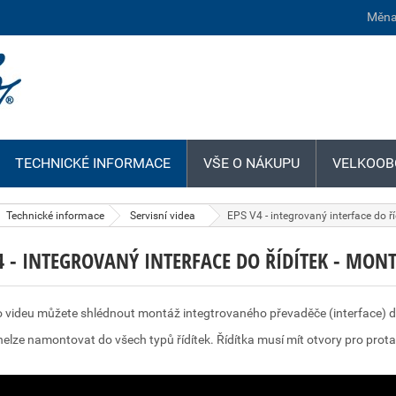
Měna
TECHNICKÉ INFORMACE
VŠE O NÁKUPU
VELKOOB
Technické informace
Servisní videa
EPS V4 - integrovaný interface do ř
4 - INTEGROVANÝ INTERFACE DO ŘÍDÍTEK - MON
 videu můžete shlédnout montáž integtrovaného převaděče (interface) do
elze namontovat do všech typů řídítek. Řídítka musí mít otvory pro prot