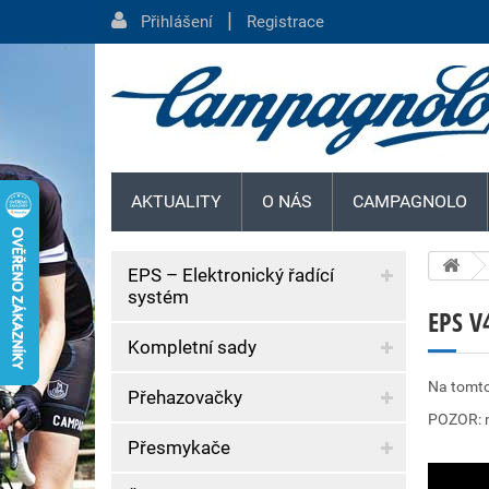
|
Přihlášení
Registrace
AKTUALITY
O NÁS
CAMPAGNOLO
EPS – Elektronický řadící
systém
EPS V
Kompletní sady
Na tomto
Přehazovačky
POZOR: n
Přesmykače