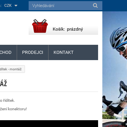
:
CZK
Košík:
prázdný
CHOD
PRODEJCI
KONTAKT
ídítek - montáž
TÁŽ
 řídítek.
ažení konektoru!