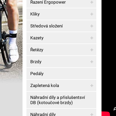
Řazení Ergopower
Kliky
Středová složení
Kazety
Řetězy
Brzdy
Pedály
Zapletená kola
Náhradní díly a přislušentsví
DB (kotoučové brzdy)
Náhradní díly