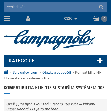
CZK
0
KATEGORIE
>
Servisní centrum
>
Otázky a odpovědi
>
Kompatibilita klik
11s se starším systémem 10s
KOMPATIBILITA KLIK 11S SE STARŠÍM SYSTÉMEM 10S
Uvažuji, že bych svou sadu Record 10s vybavil klikami
Super Record 11s je to možné?