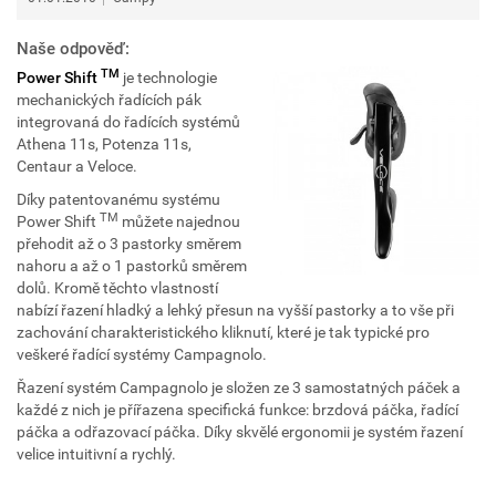
Naše odpověď:
TM
Power Shift
je technologie
mechanických řadících pák
integrovaná do řadících systémů
Athena 11s, Potenza 11s,
Centaur a Veloce.
Díky patentovanému systému
TM
Power Shift
můžete najednou
přehodit až o 3 pastorky směrem
nahoru a až o 1 pastorků směrem
dolů. Kromě těchto vlastností
nabízí řazení hladký a lehký přesun na vyšší pastorky a to vše při
zachování charakteristického kliknutí, které je tak typické pro
veškeré řadící systémy Campagnolo.
Řazení systém Campagnolo je složen ze 3 samostatných páček a
každé z nich je přířazena specifická funkce: brzdová páčka, řadící
páčka a odřazovací páčka. Díky skvělé ergonomii je systém řazení
velice intuitivní a rychlý.