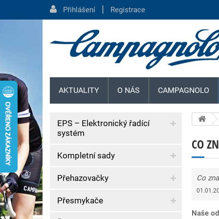
|
Přihlášení
Registrace
AKTUALITY
O NÁS
CAMPAGNOLO
EPS – Elektronický řadící
systém
CO Z
Kompletní sady
Přehazovačky
Co zn
01.01.2
Přesmykače
Naše od