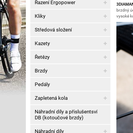
Řazení Ergopower
3DIAMA
brzdný úč
Kliky
vysoké k
Středová složení
Kazety
Řetězy
Brzdy
Pedály
Zapletená kola
Náhradní díly a přislušentsví
DB (kotoučové brzdy)
Náhradní díly