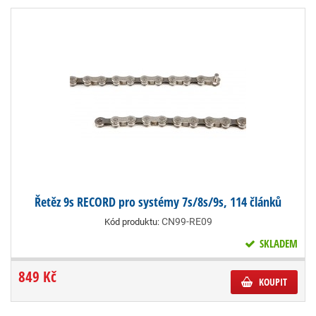
Řetěz 9s RECORD pro systémy 7s/8s/9s, 114 článků
CN99-RE09
Kód produktu:
SKLADEM
849 Kč
KOUPIT