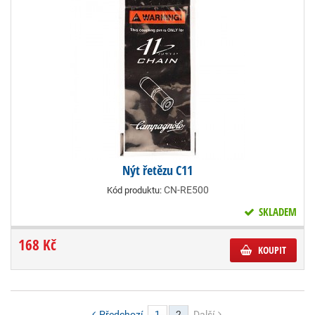
Nýt řetězu C11
CN-RE500
Kód produktu:
SKLADEM
168 Kč
KOUPIT
Předchozí
1
2
Další