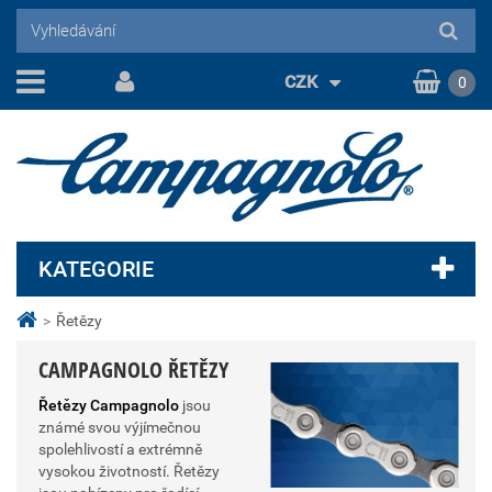
CZK
0
KATEGORIE
>
Řetězy
CAMPAGNOLO ŘETĚZY
Řetězy Campagnolo
jsou
známé svou výjímečnou
spolehlivostí a extrémně
vysokou životností. Řetězy