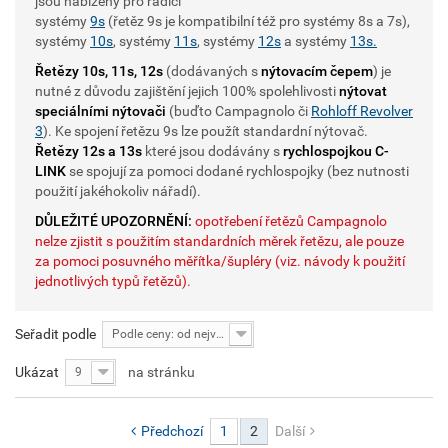
jsou nabízeny pro řadící
systémy
9s
(řetěz 9s je kompatibilní též pro systémy 8s a 7s),
systémy
10s
, systémy
11s
, systémy
12s
a systémy
13s.
Řetězy 10s, 11s, 12s
(dodávaných s
nýtovacím čepem
) je
nutné z důvodu zajištění jejich 100% spolehlivosti
nýtovat
speciálními nýtovači
(buďto Campagnolo či
Rohloff Revolver
3
). Ke spojení řetězu 9s lze použít standardní nýtovač.
Řetězy 12s a 13s
které jsou dodávány s
rychlospojkou C-
LINK
se spojují za pomoci dodané rychlospojky (bez nutnosti
použití jakéhokoliv nářadí).
DŮLEŽITÉ UPOZORNĚNÍ:
opotřebení řetězů Campagnolo
nelze zjistit s použitím standardních měrek řetězu, ale pouze
za pomoci posuvného měřítka/
šupléry
(viz. návody k použití
jednotlivých typů řetězů).
Seřadit podle
Podle ceny: od nejvyšší
Ukázat
na stránku
9
Předchozí
1
2
Další