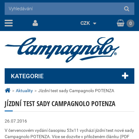
CZK
0
KATEGORIE
>
Aktuality
>
Jízdní test sady Campagnolo POTENZA
JÍZDNÍ TEST SADY CAMPAGNOLO POTENZA
26.07.2016
V červencovém vydání časopisu 53x11 vychází jízdní test nové sady
Campagnolo POTENZA. Více se dozvíte v přiloženém článku (PDF