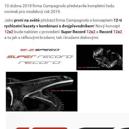
10.dubna 2018 firma Campagnolo představila kompletní řadu
novinek pro modelový rok 2019.
Jako
první na světě
přichází firma Campagnolo s konceptem
12-ti
rychlostní kazety v kombinaci s dvojpřevodníkem
! Nový koncept
12
x
2
bude nabízen v provedení:
Super Record
12
x
2
a
Record
12
x
2
a to jak s ráfkovými brzdami, tak i brzdami diskovými.