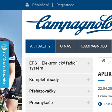
|
Přihlášení
Registrace
AKTUALITY
O NÁS
CAMPAGNOLO
EPS – Elektronický řadící
systém
APLI
Kompletní sady
22.04.2
Přehazovačky
Firma Ca
Přesmykače
Zpět 