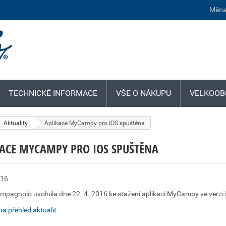
Měna
TECHNICKÉ INFORMACE
VŠE O NÁKUPU
VELKOOB
Aktuality
Aplikace MyCampy pro iOS spuštěna
KACE MYCAMPY PRO IOS SPUŠTĚNA
016
mpagnolo uvolnila dne 22. 4. 2016 ke stažení aplikaci MyCampy ve verzi 
na přehled aktualit