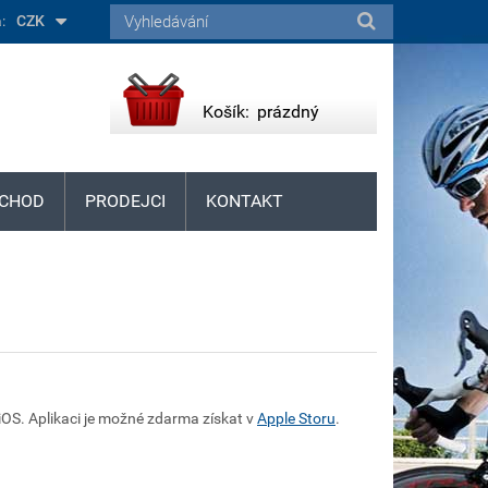
:
CZK
Košík:
prázdný
CHOD
PRODEJCI
KONTAKT
iOS. Aplikaci je možné zdarma získat v
Apple Storu
.